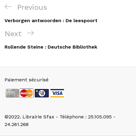
Navigation
Previous
Previous
de
Post
Verborgen antwoorden : De leespoort
l’article
Next
Next
Post
Rollende Steine : Deutsche Bibliothek
Paiement sécurisé
©2022. Librairie Sfax - Téléphone : 25.105.095 -
24.261.268