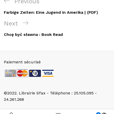
Navigation
Previous
Previous
de
Post
Farbige Zeiten: Eine Jugend in Amerika | (PDF)
l’article
Next
Next
Post
Chcę być sławna : Book Read
Paiement sécurisé
©2022. Librairie Sfax - Téléphone : 25.105.095 -
24.261.268