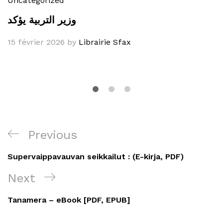
Uncategorized
وزير التربية يؤكد
15 février 2026
by
Librairie Sfax
Navigation
Previous
Previous
de
Post
Supervaippavauvan seikkailut : (E-kirja, PDF)
l’article
Next
Next
Post
Tanamera – eBook [PDF, EPUB]