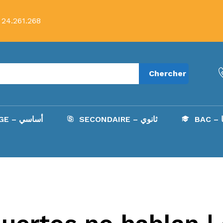
 24.261.268
Chercher
B
SECONDAIRE – ثانوي
COLLÈGE – أساسي