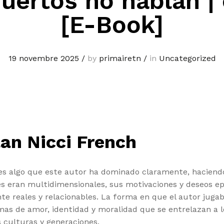
uertos no hablan |
[E-Book]
19 novembre 2025
/
by
primairetn
/
in
Uncategorized
an Nicci French
y es algo que este autor ha dominado claramente, hacien
jes eran multidimensionales, sus motivaciones y deseos 
nte reales y relacionables. La forma en que el autor jug
as de amor, identidad y moralidad que se entrelazan a lo
s culturas y generaciones.