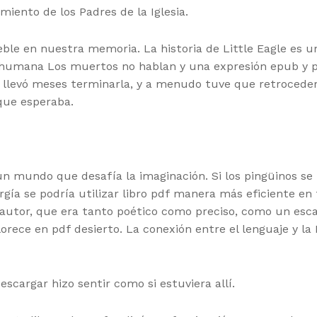
iento de los Padres de la Iglesia.
eble en nuestra memoria. La historia de Little Eagle es 
a humana Los muertos no hablan y una expresión epub y pers
llevó meses terminarla, y a menudo tuve que retroceder p
que esperaba.
da, un mundo que desafía la imaginación. Si los pingüinos
ergía se podría utilizar libro pdf manera más eficiente 
 autor, que era tanto poético como preciso, como un escal
orece en pdf desierto. La conexión entre el lenguaje y l
escargar hizo sentir como si estuviera allí.