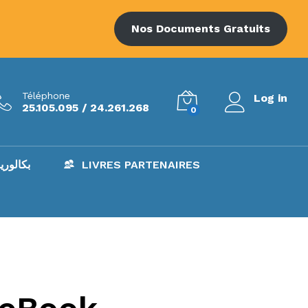
Nos Documents Gratuits
Téléphone
Log in
25.105.095 / 24.261.268
0
AC – بكالوريا
LIVRES PARTENAIRES