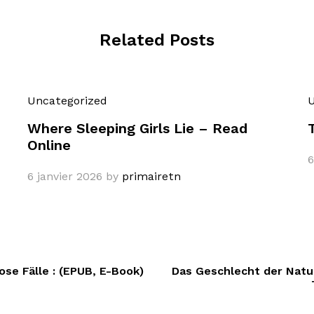
Related Posts
Uncategorized
U
Where Sleeping Girls Lie – Read
Online
6
6 janvier 2026
by
primairetn
se Fälle : (EPUB, E-Book)
Das Geschlecht der Natur