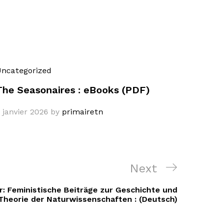
ncategorized
The Seasonaires : eBooks (PDF)
 janvier 2026
by
primairetn
Next
Next
Post
: Feministische Beiträge zur Geschichte und
Theorie der Naturwissenschaften : (Deutsch)