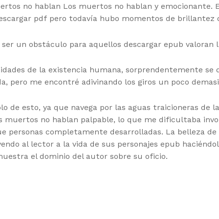
ertos no hablan Los muertos no hablan y emocionante. E
descargar pdf pero todavía hubo momentos de brillantez q
df ser un obstáculo para aquellos descargar epub valoran l
jidades de la existencia humana, sorprendentemente se 
da, pero me encontré adivinando los giros un poco demas
plo de esto, ya que navega por las aguas traicioneras de l
os muertos no hablan palpable, lo que me dificultaba invo
 personas completamente desarrolladas. La belleza de es
ndo al lector a la vida de sus personajes epub haciéndol
uestra el dominio del autor sobre su oficio.