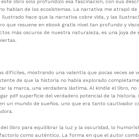
ste libro solo profundizó esa fascinación, con sus descri
 no hablan de los ecosistemas. La narrativa me atrapó de
ilustrado hace que la narrativa cobre vida, y las ilustr
ro que resuene en ebook gratis nivel tan profundo y visce
ctos más oscuros de nuestra naturaleza, es una joya de 
iertas.
 difíciles, mostrando una valentía que pocas veces se ve
stente de que la historia no había explorado completame
r la marca, una verdadera lástima. Al kindle el libro, no
ar pdf superficie del verdadero potencial de la historia. 
 en un mundo de sueños, uno que era tanto cautivador c
adora.
el libro para equilibrar la luz y la oscuridad, lo humorí
isfactorio como auténtico. La forma en que el autor com