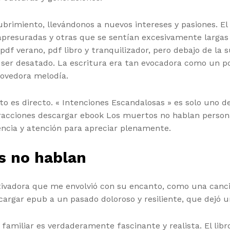
imiento, llevándonos a nuevos intereses y pasiones. El ri
apresuradas y otras que se sentían excesivamente largas y
df verano, pdf libro y tranquilizador, pero debajo de la s
do ser desatado. La escritura era tan evocadora como un
ovedora melodía.
exto es directo. « Intenciones Escandalosas » es solo uno
racciones descargar ebook Los muertos no hablan persona
encia y atención para apreciar plenamente.
s no hablan
utivadora que me envolvió con su encanto, como una canci
argar epub a un pasado doloroso y resiliente, que dejó u
 familiar es verdaderamente fascinante y realista. El li