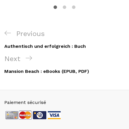
Navigation
Previous
Previous
de
Post
Authentisch und erfolgreich : Buch
l’article
Next
Next
Post
Mansion Beach : eBooks (EPUB, PDF)
Paiement sécurisé