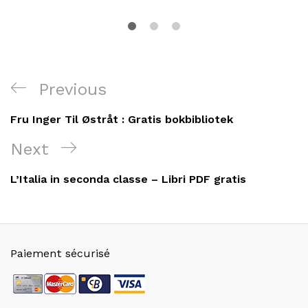
Navigation
Previous
Previous
de
Post
Fru Inger Til Østråt : Gratis bokbibliotek
l’article
Next
Next
Post
L’Italia in seconda classe – Libri PDF gratis
Paiement sécurisé