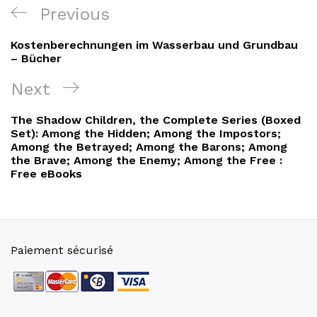
Navigation
Previous
Previous
de
Post
Kostenberechnungen im Wasserbau und Grundbau
l’article
– Bücher
Next
Next
Post
The Shadow Children, the Complete Series (Boxed
Set): Among the Hidden; Among the Impostors;
Among the Betrayed; Among the Barons; Among
the Brave; Among the Enemy; Among the Free :
Free eBooks
Paiement sécurisé