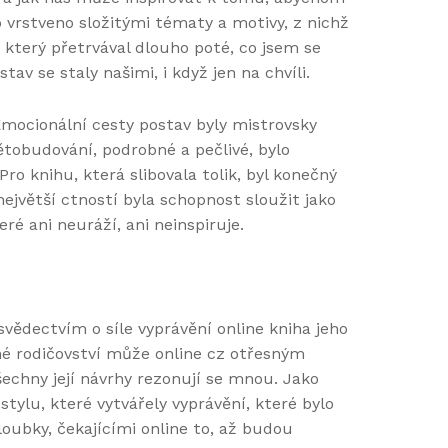
o vrstveno složitými tématy a motivy, z nichž
, který přetrvával dlouho poté, co jsem se
av se staly našimi, i když jen na chvíli.
mocionální cesty postav byly mistrovsky
tobudování, podrobné a pečlivé, bylo
 knihu, která slibovala tolik, byl konečný
jvětší ctností byla schopnost sloužit jako
ré ani neuráží, ani neinspiruje.
vědectvím o síle vyprávění online kniha jeho
né rodičovství může online cz otřesným
echny její návrhy rezonují se mnou. Jako
tylu, které vytvářely vyprávění, které bylo
hloubky, čekajícími online to, až budou