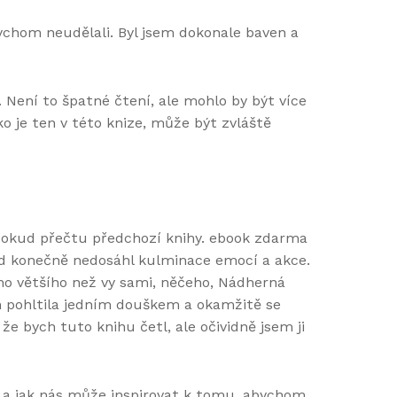
ychom neudělali. Byl jsem dokonale baven a
 Není to špatné čtení, ale mohlo by být více
o je ten v této knize, může být zvláště
 pokud přečtu předchozí knihy. ebook zdarma
ud konečně nedosáhl kulminace emocí a akce.
eho většího než vy sami, něčeho, Nádherná
em pohltila jedním douškem a okamžitě se
 bych tuto knihu četl, ale očividně jsem ji
h, a jak nás může inspirovat k tomu, abychom