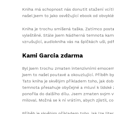
Kniha má schopnost nás donutit stažení vcíti
našel jsem to jako osvěžující ebook od obvyklé
Kniha je trochu smíšená taška. Zatímco postav
vyleštěné. Stále jsem Nádherná temnota kam př
vzrušující, audiokniha vás na špičkách uši, pd
Kami Garcia zdarma
Byl jsem trochu zmaten intenzivními emocemi 
jsem to našel poutavé a okouzlující. Příběh
Tato kniha je skvělým příkladem toho, jak dob
temnota přesahuje obyčejné a mluví k lidské 
ponořila do dalšího dílu. Jsem zmaten svým v
miloval. Možná se k ní vrátím, abych zjistil, c
Příběh je skvělým příkladem toho, jak lze lit