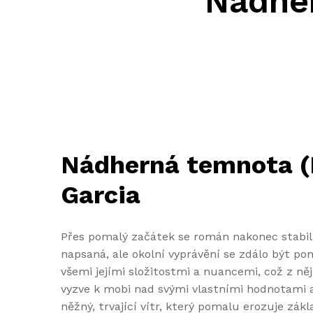
Nádher
Nádherná temnota (K
Garcia
Přes pomalý začátek se román nakonec stabili
napsaná, ale okolní vyprávění se zdálo být 
všemi jejími složitostmi a nuancemi, což z n
vyzve k mobi nad svými vlastními hodnotami a 
něžný, trvající vítr, který pomalu erozuje zák