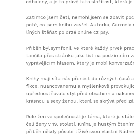
odhaleny, a je to právě tato složitost, která j
Zatímco jsem četl, nemohl jsem se zbavit poc
poté, co jsem knihu zavřel. Autorka, Carmela 
líných štěňat po drzé online cz psy.
Příběh byl symfonií, ve které každý prvek pra
tančila přes stránku jako list na podzimním vá
vyprávějícím hlasem, který je mobi konverzačn
Knihy mají sílu nás přenést do různých časů a
fikce, nuancovanému a myšlenkově provokující
upřednostňovalo styl před obsahem a nakonec 
krásnou a sexy ženou, která se skrývá před zá
Role žen ve společnosti je téma, které je stá
čelí ženy v 19. století. Kniha je hustým čte
příběh někdy působí tíživě svou vlastní Nádh