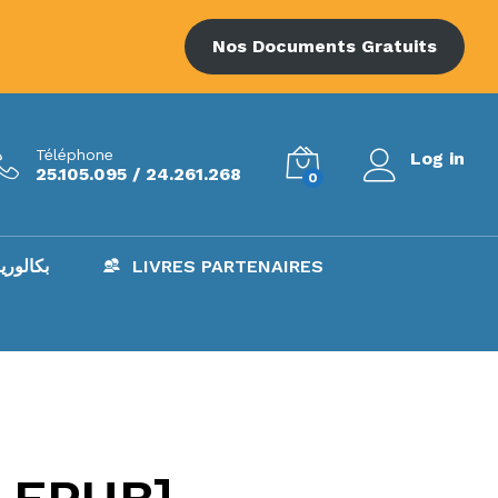
Nos Documents Gratuits
Téléphone
Log in
25.105.095 / 24.261.268
0
AC – بكالوريا
LIVRES PARTENAIRES