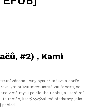
, EPUB]
ačů, #2) , Kami
ální záhada knihy byla přitažlivá a dobře
strovským průzkumem lidské zkušenosti, se
stane v mé mysli po dlouhou dobu, a které mě
l to román, který vyzýval mé představy, jako
j pohled.