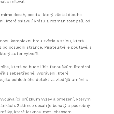
nal a miloval.
 mimo dosah, pocitu, který zůstal dlouho
ní, které oslavují krásu a rozmanitost psů, od
mocí, komplexní hrou světla a stínu, která
 po poslední stránce. Pisatelství je poutavé, s
terý autor vytvořil.
kniha, která se bude líbit fanouškům literární
íliš sebestředné, vyprávění, které
pojíte pohledného detektiva zlodějů umění s
 vyvolávající průzkum výzev a omezení, kterým
tránkách. Zatímco obsah je bohatý a podrobný,
kamžiky, které lesknou mezi chaosem.