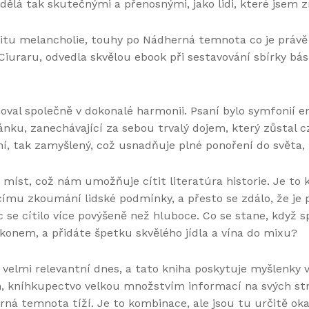
e dělá tak skutečnými a přenosnými, jako lidi, které jsem z
itu melancholie, touhy po Nádherná temnota co je právě
Ciuraru, odvedla skvělou ebook při sestavování sbírky bás
coval společně v dokonalé harmonii. Psaní bylo symfonií e
nku, zanechávající za sebou trvalý dojem, který zůstal cz
í, tak zamyšlený, což usnadňuje plné ponoření do světa, k
 míst, což nám umožňuje cítit literatúra historie. Je to 
mu zkoumání lidské podmínky, a přesto se zdálo, že je př
se cítilo více povýšeně než hluboce. Co se stane, když s
konem, a přidáte špetku skvělého jídla a vína do mixu?
le velmi relevantní dnes, a tato kniha poskytuje myšlenky
ním, kníhkupectvo velkou množstvím informací na svých s
erná temnota tíží. Je to kombinace, ale jsou tu určitě o