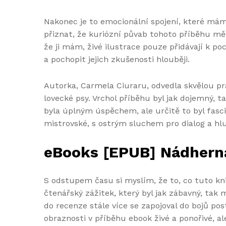
Nakonec je to emocionální spojení, které mám
přiznat, že kuriózní půvab tohoto příběhu mě
že ji mám, živé ilustrace pouze přidávají k po
a pochopit jejich zkušenosti hlouběji.
Autorka, Carmela Ciuraru, odvedla skvělou prá
lovecké psy. Vrchol příběhu byl jak dojemný, 
byla úplným úspěchem, ale určitě to byl fasc
mistrovské, s ostrým sluchem pro dialog a h
eBooks [EPUB] Nádhern
S odstupem času si myslím, že to, co tuto kni
čtenářský zážitek, který byl jak zábavný, tak 
do recenze stále více se zapojoval do bojů pos
obraznosti v příběhu ebook živé a ponořivé, a