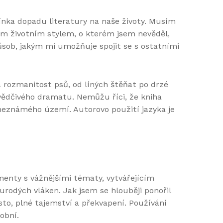
ínka dopadu literatury na naše životy. Musím
ým životním stylem, o kterém jsem nevěděl,
způsob, jakým mi umožňuje spojit se s ostatními
 a rozmanitost psů, od líných štěňat po drzé
svědčivého dramatu. Nemůžu říci, že kniha
 neznámého území. Autorovo použití jazyka je
menty s vážnějšími tématy, vytvářejícím
urodých vláken. Jak jsem se hlouběji ponořil
ěsto, plné tajemství a překvapení. Používání
obní.