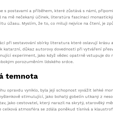
e s postavami a příběhem, které zůstává s námi, připom
l na mě nečekaný účinek, literatúra fascinaci monastick
citu úžasu. Myslím, že to, co miluji nejvíce na čtení, je 
ci při sestavování sbírky literatura které oslavují krásu
tak katarzní, důkaz autorovy dovednosti při vytváření pře
inující experiment, jako když vědec opatrně vstupuje do
lubokým porozuměním lidského srdce.
á temnota
hu opravdu vyniklo, byla její schopnost vyvážit lehké mo
myšlenkově stimulující, jako bohatý gobelín utkaný z neso
tav, jako cestovatel, který narazil na skrytý, starověký m
le celková atmosféra se zdála poněkud tísnivá a klaustrof