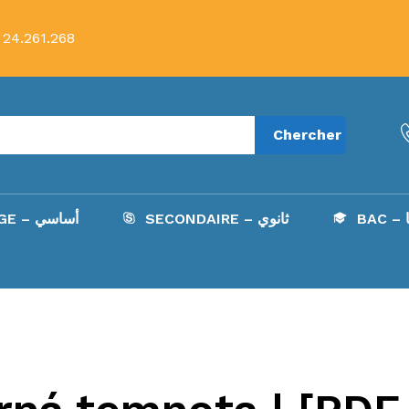
 24.261.268
Chercher
B
SECONDAIRE – ثانوي
COLLÈGE – أساسي