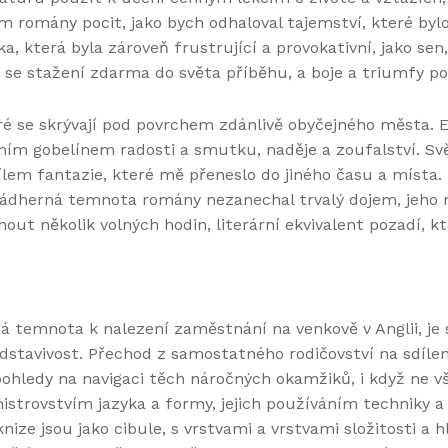
m romány pocit, jako bych odhaloval tajemství, které byl
ka, která byla zároveň frustrující a provokativní, jako sen
 se stažení zdarma​ do světa příběhu, a boje a triumfy post
é se skrývají pod povrchem zdánlivě obyčejného města. E
m gobelínem radosti a smutku, naděje a zoufalství. Svě
 fantazie, které mě přeneslo do jiného času a místa. Pro
ádherná temnota romány nezanechal trvalý dojem, jeho ne
out několik volných hodin, literární ekvivalent pozadí, kte
á temnota k nalezení zaměstnání na venkově v Anglii, je s
stavivost. Přechod z samostatného rodičovství na sdíle
ohledy na navigaci těch náročných okamžiků, i když ne vš
strovstvím jazyka a formy, jejich používáním techniky a s
knize jsou jako cibule, s vrstvami a vrstvami složitosti a 