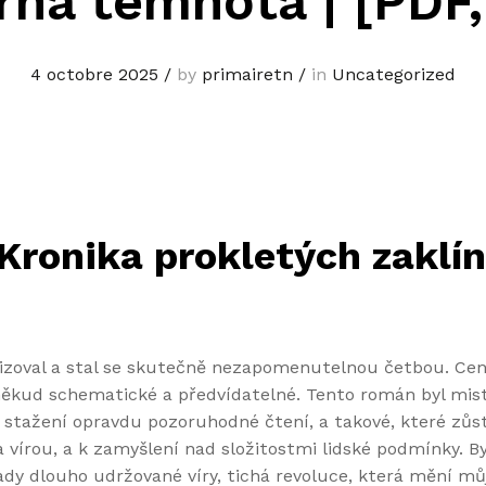
ná temnota | [PDF
4 octobre 2025
/
by
primairetn
/
in
Uncategorized
ronika prokletých zaklín
zoval a stal se skutečně nezapomenutelnou četbou. Centr
poněkud schematické a předvídatelné. Tento román byl mi
ěj stažení opravdu pozoruhodné čtení, a takové, které zů
vírou, a k zamyšlení nad složitostmi lidské podmínky. By
lady dlouho udržované víry, tichá revoluce, která mění mů