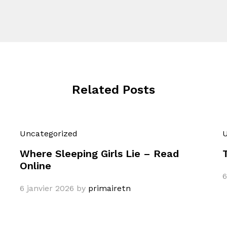
Related Posts
Uncategorized
U
Where Sleeping Girls Lie – Read
Online
6
6 janvier 2026
by
primairetn