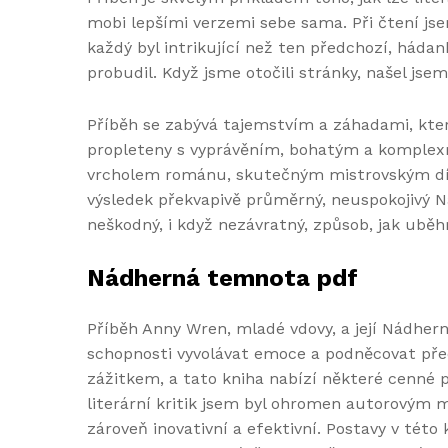
mobi lepšími verzemi sebe sama. Při čtení jse
každý byl intrikující než ten předchozí, hádan
probudil. Když jsme otočili stránky, našel jsem
Příběh se zabývá tajemstvím a záhadami, kter
propleteny s vyprávěním, bohatým a komplexní
vrcholem románu, skutečným mistrovským dílem
výsledek překvapivě průměrný, neuspokojivý N
neškodný, i když nezávratný, způsob, jak uběhn
Nádherná temnota pdf
Příběh Anny Wren, mladé vdovy, a její Nádhern
schopnosti vyvolávat emoce a podněcovat před
zážitkem, a tato kniha nabízí některé cenné p
literární kritik jsem byl ohromen autorovým mi
zároveň inovativní a efektivní. Postavy v této 