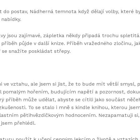
t do postav, Nádherná temnota když dělají volby, které b
 nabídky.
y jsou zajímavé, zápletka někdy připadá trochu spletitá.
íběh půjde v další knize. Příběh vražedného zločinu, jak
f se snažíte poskládat střepy.
ve vztahu, ale jsem si jist, že to bude mít větší smysl,
 byl pomalým hořením, budujícím napětí a pozornost, dok
rý příběh může udělat, abyste se cítili jako součást něč
zkušenosti. To se stalo i mně s kindle knihou, kterou js
lastním pětihvězdičkovým hodnocením. Nezapamatuji si, že
o jsem přehlédl.
eraturu použít k učení cenným lekcím o životě a vztazíc