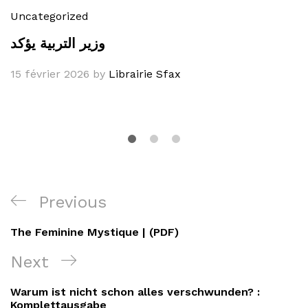
Uncategorized
وزير التربية يؤكد
15 février 2026
by
Librairie Sfax
Navigation
Previous
Previous
de
Post
The Feminine Mystique | (PDF)
l’article
Next
Next
Post
Warum ist nicht schon alles verschwunden? :
Komplettausgabe