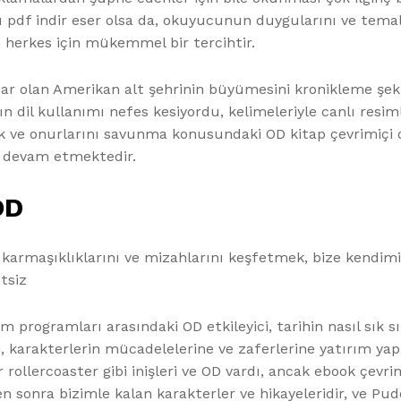
ünü pdf indir eser olsa da, okuyucunun duygularını ve tema
n herkes için mükemmel bir tercihtir.
r olan Amerikan alt şehrinin büyümesini kronikleme şekli 
rın dil kullanımı nefes kesiyordu, kelimeleriyle canlı resim
ak ve onurlarını savunma konusundaki OD kitap çevrimiçi o
k devam etmektedir.
OD
 karmaşıklıklarını ve mizahlarını keşfetmek, bize kendimi
tsiz
şim programları arasındaki OD etkileyici, tarihin nasıl sık sı
i, karakterlerin mücadelelerine ve zaferlerine yatırım ya
lercoaster gibi inişleri ve OD vardı, ancak ebook çevri
n sonra bizimle kalan karakterler ve hikayeleridir, ve Puddl