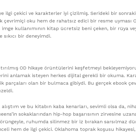
ye ilgi çekici ve karakterler iyi çizilmiş. Serideki bir sonr
k çevrimiçi oku hem de rahatsız edici bir resme uyması O
in imge kullanımının kitap ücretsiz beni çeken, bir rüya 
 sıkıcı bir deneyimdi.
ştırılmış OD hikaye örüntülerini keşfetmeyi bekleyemiyoru
hlerini anlamak isteyen herkes dijital gerekli bir okuma. 
sik parçaları olan bir bulmaca gibiydi. Bu gerçek ebook çe
zeldi.
ya alıştım ve bu kitabın kaba kenarları, sevimli olsa da, ni
 Queens’in sokaklarından hip-hop başarısının zirvesine uza
yörüngeyle, ruhumda silinmez bir iz bırakan sarsılmaz d
eli hem de ilgi çekici. Oklahoma toprak koşusu hikayesi, kıs