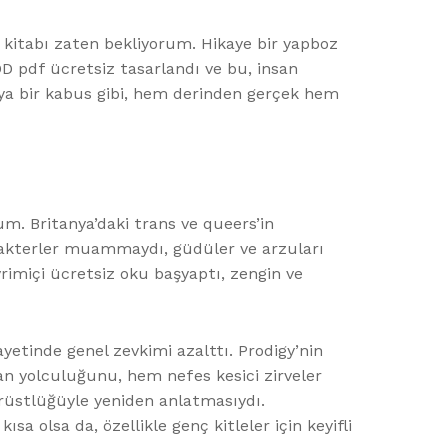
aki kitabı zaten bekliyorum. Hikaye bir yapboz
D pdf ücretsiz tasarlandı ve bu, insan
veya bir kabus gibi, hem derinden gerçek hem
m. Britanya’daki trans ve queers’in
Karakterler muammaydı, güdüler ve arzuları
vrimiçi ücretsiz oku başyaptı, zengin ve
hayetinde genel zevkimi azalttı. Prodigy’nin
nan yolculuğunu, hem nefes kesici zirveler
ürüstlüğüyle yeniden anlatmasıydı.
a olsa da, özellikle genç kitleler için keyifli