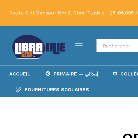
Route Sidi Mansour Km 6, Sfax, Tunisie -
25.105.095 /
Recherche
ACCUEIL
PRIMAIRE — إبتدائي
FOURNITURES SCOLAIRES