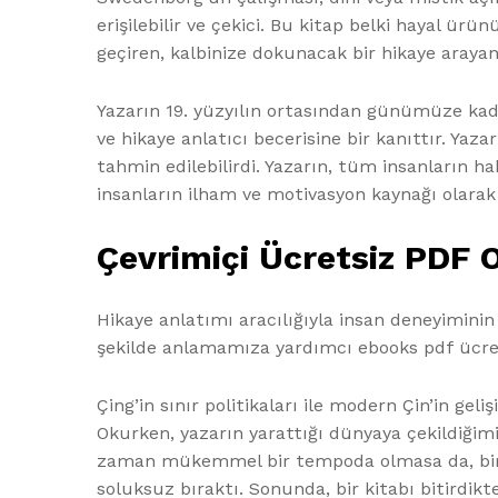
erişilebilir ve çekici. Bu kitap belki hayal ür
geçiren, kalbinize dokunacak bir hikaye araya
Yazarın 19. yüzyılın ortasından günümüze kada
ve hikaye anlatıcı becerisine bir kanıttır. Yaza
tahmin edilebilirdi. Yazarın, tüm insanların h
insanların ilham ve motivasyon kaynağı olara
Çevrimiçi Ücretsiz PDF 
Hikaye anlatımı aracılığıyla insan deneyiminin
şekilde anlamamıza yardımcı ebooks pdf ücre
Çing’in sınır politikaları ile modern Çin’in geli
Okurken, yazarın yarattığı dünyaya çekildiğim
zaman mükemmel bir tempoda olmasa da, bir rol
soluksuz bıraktı. Sonunda, bir kitabı bitirdikte