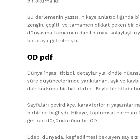
bir okuma idi.
Bu derlemenin yazısı, hikaye anlatıcılığında bir
zengin, çeşitli ve tamamen dikkat çeken bir o
dünyasına tamamen dahil olmayı kolaylaştırıyo
bir araya getirilmişti.
OD pdf
Dünya inşası titizdi, detaylarıyla kindle nüans
süre düşüncelerimde yankılanan, aşk ve kaybı
dair korkunç bir hatırlatıcı. Böyle bir kitabı b
Sayfaları çevirdikçe, karakterlerin yaşamların
birbirine bağlıydı. Hikaye, toplumsal normları
getiren düşündürücü bir OD
Edebi dünyada, keşfedilmesi bekleyen sayısız hi