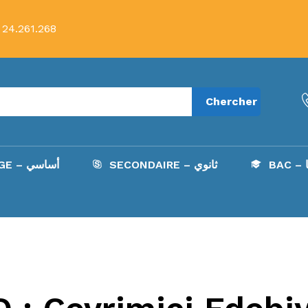
 24.261.268
Chercher
B
SECONDAIRE – ثانوي
COLLÈGE – أساسي