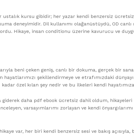
 ustalık kursu gibidir; her yazar kendi benzersiz ücretsiz 
kuma deneyimidir. Dil kullanımı olağanüstüydü, OD canlı 
rdu. Hikaye, insan conditionu üzerine kavurucu ve duygus
larıyla beni çeken geniş, canlı bir dokuma, gerçek bir san
n hayatlarımızı şekillendirmeye ve etrafımızdaki dünya
u kadar özel kılan şey nedir ve bu ilkeleri kendi hayatımıza
a giderek daha pdf ebook ücretsiz dahil oldum, hikayeleri
 inceleyen, varsayımlarımı zorlayan ve kendi önyargılarımı
kaye var, her biri kendi benzersiz sesi ve bakış açısıyla, 