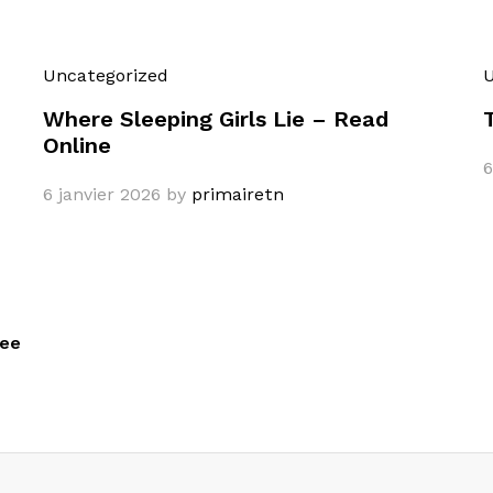
Uncategorized
U
Where Sleeping Girls Lie – Read
Online
6
6 janvier 2026
by
primairetn
ree