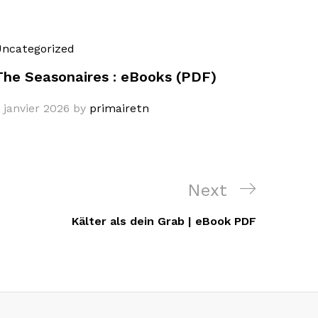
ncategorized
The Seasonaires : eBooks (PDF)
 janvier 2026
by
primairetn
Next
Next
Post
Kälter als dein Grab | eBook PDF