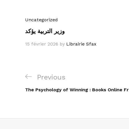
Uncategorized
وزير التربية يؤكد
15 février 2026
by
Librairie Sfax
Navigation
Previous
Previous
de
Post
The Psychology of Winning : Books Online F
l’article