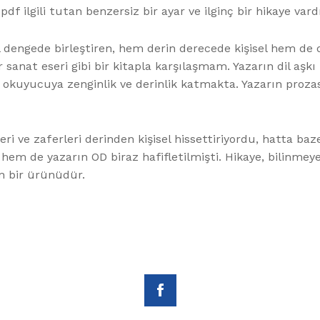
f ilgili tutan benzersiz bir ayar ve ilginç bir hikaye vardı
dengede birleştiren, hem derin derecede kişisel hem de 
sanat eseri gibi bir kitapla karşılaşmam. Yazarın dil aşkı
kuyucuya zenginlik ve derinlik katmakta. Yazarın prozası,
eri ve zaferleri derinden kişisel hissettiriyordu, hatta baz
 hem de yazarın OD biraz hafifletilmişti. Hikaye, bilinmeyen
ın bir ürünüdür.