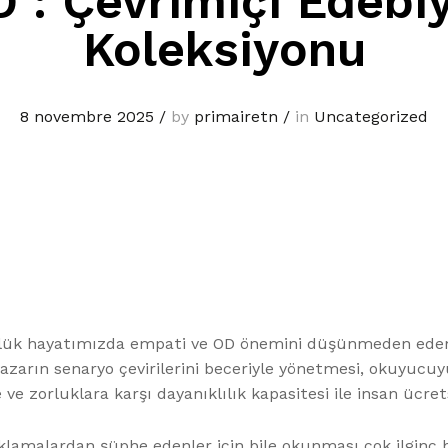
 : Çevrimiçi Edebi
Koleksiyonu
8 novembre 2025
/
by
primairetn
/
in
Uncategorized
günlük hayatımızda empati ve OD önemini düşünmeden edeme
 yazarın senaryo çevirilerini beceriyle yönetmesi, okuyuc
ve zorluklara karşı dayanıklılık kapasitesi ile insan ücretsi
amalardan şüphe edenler için bile okunması çok ilginç bir k