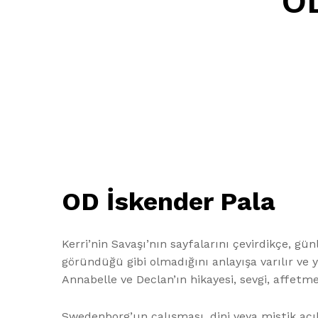
OD
OD İskender Pala
Kerri’nin Savaşı’nın sayfalarını çevirdikçe, 
göründüğü gibi olmadığını anlayışa varılır ve
Annabelle ve Declan’ın hikayesi, sevgi, affetme 
Swedenborg’un çalışması, dini veya mistik açıkl