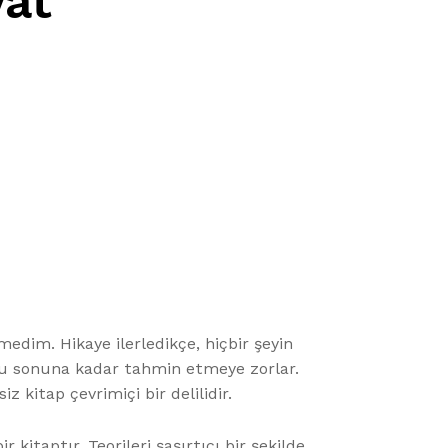
yat
dim. Hikaye ilerledikçe, hiçbir şeyin
uyu sonuna kadar tahmin etmeye zorlar.
z kitap çevrimiçi bir delilidir.
itaptır. Teorileri şaşırtıcı bir şekilde