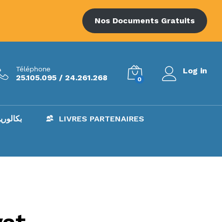
Nos Documents Gratuits
Téléphone
Log in
25.105.095 / 24.261.268
0
AC – بكالوريا
LIVRES PARTENAIRES