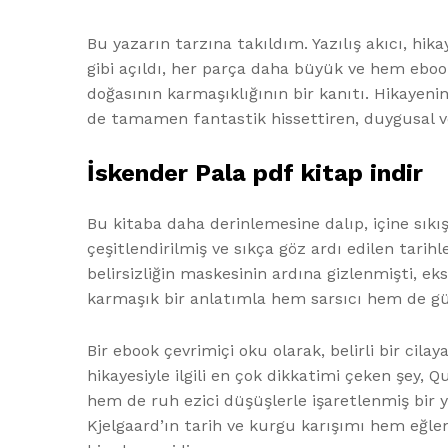
Bu yazarın tarzına takıldım. Yazılış akıcı, hika
gibi açıldı, her parça daha büyük ve hem eboo
doğasının karmaşıklığının bir kanıtı. Hikayen
de tamamen fantastik hissettiren, duygusal ve
İskender Pala pdf kitap indir
Bu kitaba daha derinlemesine dalıp, içine sıkı
çeşitlendirilmiş ve sıkça göz ardı edilen tari
belirsizliğin maskesinin ardına gizlenmişti, ek
karmaşık bir anlatımla hem sarsıcı hem de gü
Bir ebook çevrimiçi oku olarak, belirli bir cila
hikayesiyle ilgili en çok dikkatimi çeken şey,
hem de ruh ezici düşüşlerle işaretlenmiş bir 
Kjelgaard’ın tarih ve kurgu karışımı hem eğlenc