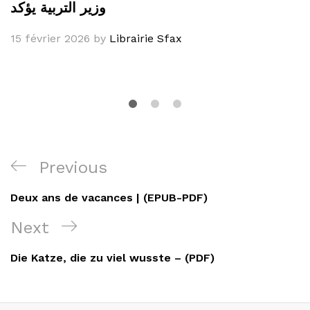
وزير التربية يؤكد
15 février 2026
by
Librairie Sfax
Navigation
Previous
Previous
de
Post
Deux ans de vacances | (EPUB-PDF)
l’article
Next
Next
Post
Die Katze, die zu viel wusste – (PDF)