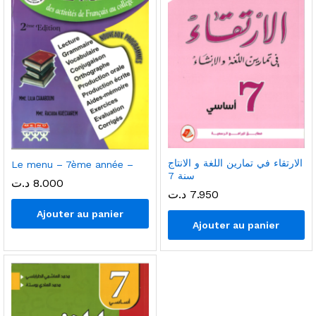
الارتقاء في تمارين اللغة و الانتاج
Le menu – 7ème année –
سنة 7
8.000
د.ت
7.950
د.ت
Ajouter au panier
Ajouter au panier