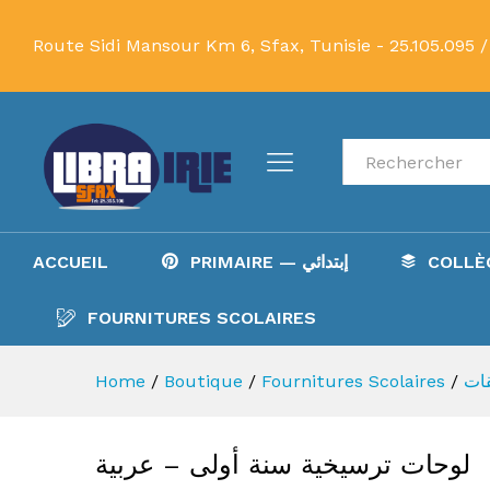
وحات ترسيخية سنة أولى - عربية
Route Sidi Mansour Km 6, Sfax, Tunisie -
25.105.095 /
Recherche
ACCUEIL
PRIMAIRE — إبتدائي
FOURNITURES SCOLAIRES
Home
/
Boutique
/
Fournitures Scolaires
/
ات
لوحات ترسيخية سنة أولى – عربية