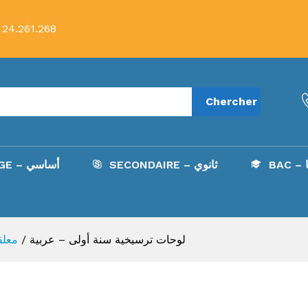
ل
 24.261.268
Chercher
B
SECONDAIRE – ثانوي
COLLÈGE – أساسي
معلق
/
لوحات ترسيخية سنة أولى – عربية