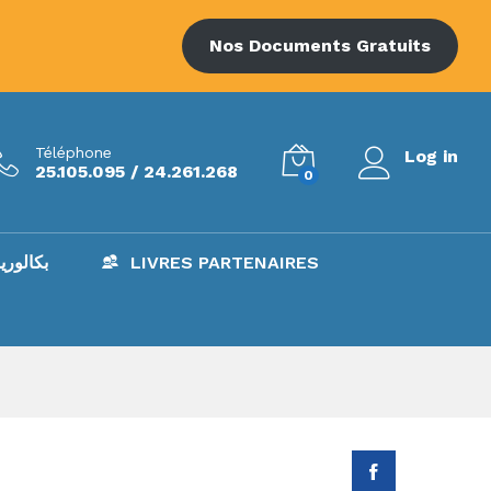
8.500
د.ت
Add to Cart
Nos Documents Gratuits
Téléphone
Log in
25.105.095 / 24.261.268
0
AC – بكالوريا
LIVRES PARTENAIRES