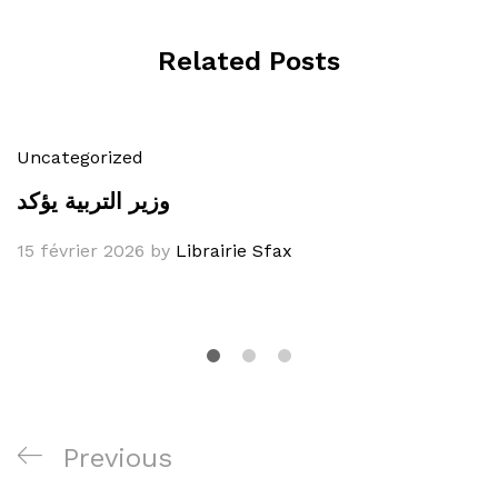
Related Posts
Uncategorized
وزير التربية يؤكد
15 février 2026
by
Librairie Sfax
Navigation
Previous
Previous
de