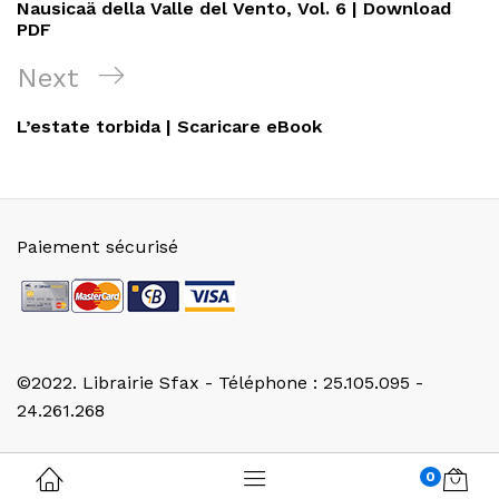
Post
Nausicaä della Valle del Vento, Vol. 6 | Download
l’article
PDF
Next
Next
Post
L’estate torbida | Scaricare eBook
Paiement sécurisé
©2022. Librairie Sfax - Téléphone : 25.105.095 -
24.261.268
0