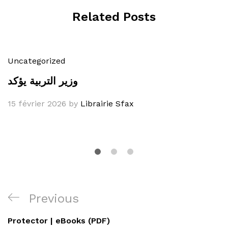
Related Posts
Uncategorized
وزير التربية يؤكد
15 février 2026
by
Librairie Sfax
Navigation
Previous
Previous
de
Post
Protector | eBooks (PDF)