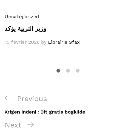
Uncategorized
وزير التربية يؤكد
15 février 2026
by
Librairie Sfax
Navigation
Previous
Previous
de
Post
Krigen indeni : Dit gratis bogkilde
l’article
Next
Next