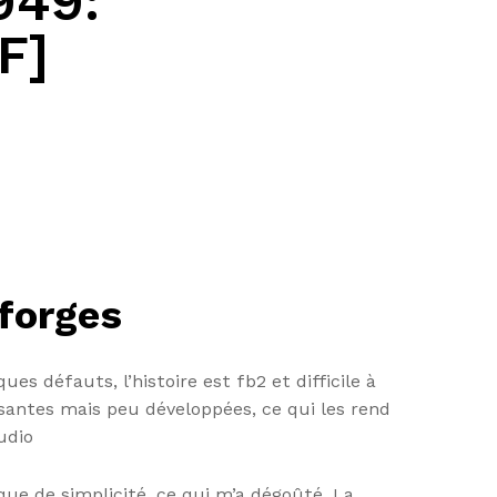
949:
F]
forges
es défauts, l’histoire est fb2 et difficile à
essantes mais peu développées, ce qui les rend
udio
que de simplicité, ce qui m’a dégoûté. La