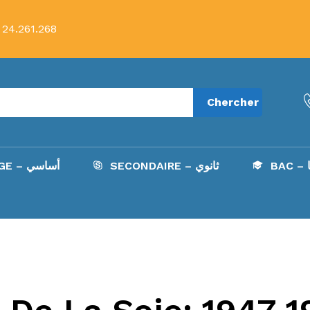
 24.261.268
Chercher
B
SECONDAIRE – ثانوي
COLLÈGE – أساسي