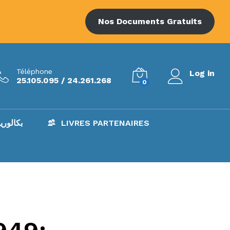
Nos Documents Gratuits
Téléphone
Log in
25.105.095 / 24.261.268
0
AC – بكالوريا
LIVRES PARTENAIRES