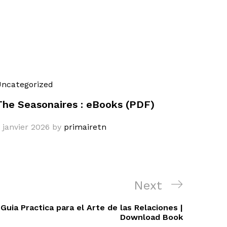
ncategorized
The Seasonaires : eBooks (PDF)
 janvier 2026
by
primairetn
Next
Next
Post
Guia Practica para el Arte de las Relaciones |
Download Book