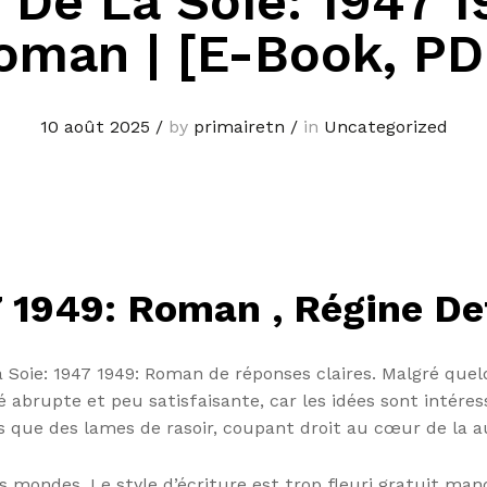
 De La Soie: 1947 1
oman | [E-Book, PD
10 août 2025
/
by
primairetn
/
in
Uncategorized
7 1949: Roman , Régine De
a Soie: 1947 1949: Roman de réponses claires. Malgré quelqu
blé abrupte et peu satisfaisante, car les idées sont intér
s que des lames de rasoir, coupant droit au cœur de la a
s mondes. Le style d’écriture est trop fleuri gratuit man