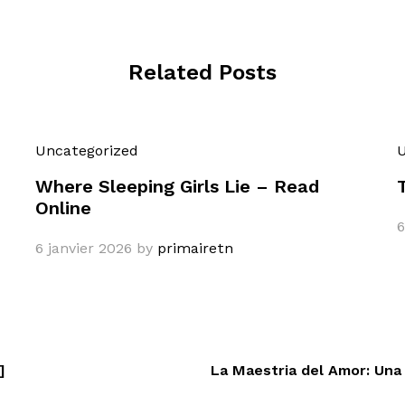
Related Posts
Uncategorized
U
Where Sleeping Girls Lie – Read
Online
6
6 janvier 2026
by
primairetn
]
La Maestria del Amor: Una 