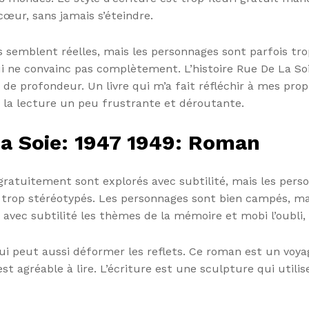
œur, sans jamais s’éteindre.
les semblent réelles, mais les personnages sont parfois t
i ne convainc pas complètement. L’histoire Rue De La So
e profondeur. Un livre qui m’a fait réfléchir à mes pro
nd la lecture un peu frustrante et déroutante.
a Soie: 1947 1949: Roman
 gratuitement sont explorés avec subtilité, mais les per
 et trop stéréotypés. Les personnages sont bien campés, ma
 avec subtilité les thèmes de la mémoire et mobi l’oubli,
s qui peut aussi déformer les reflets. Ce roman est un voy
st agréable à lire. L’écriture est une sculpture qui uti