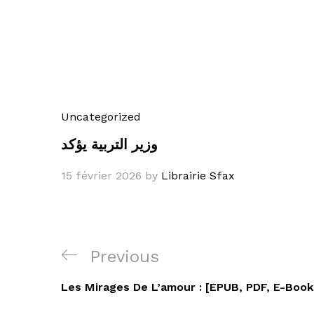
Uncategorized
وزير التربية يؤكد
15 février 2026
by
Librairie Sfax
Navigation
Previous
Previous
de
Post
Les Mirages De L’amour : [EPUB, PDF, E-Book
l’article