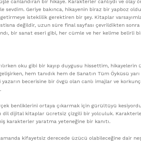
şle canlandıran bir hikaye. Karakterler canlıydı ve olay 
kle sevdim. Geriye bakınca, hikayenin biraz bir yapboz o
etirmeye isteklilik gerektiren bir şey. Kitaplar varsayım
istisna değildir, uzun süre final sayfası çevrildikten sonr
 bir sanat eseri gibi, her cümle ve her kelime belirli bir
ılırken oku gibi bir kayıp duygusu hissettim, hikayelerin 
e gelişirken, hem tanıdık hem de Sanatın Tüm Öyküsü yarı 
azarın becerisine bir övgü olan canlı imajlar ve korkun
.
ek benliklerini ortaya çıkarmak için gürültüyü kesiyordu
ı dil dijital kitaplar ücretsiz çizgili bir yolculuk. Karak
irmiş karakterler yaratma yeteneğine bir kanıtı.
ı zamanda kifayetsiz derecede üzücü olabileceğine dair n