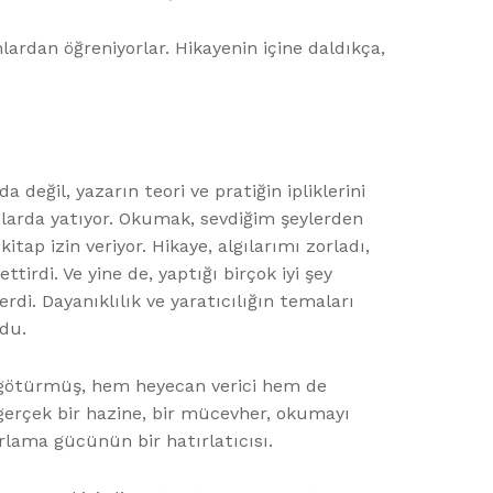
lardan öğreniyorlar. Hikayenin içine daldıkça,
değil, yazarın teori ve pratiğin ipliklerini
nlarda yatıyor. Okumak, sevdiğim şeylerden
ap izin veriyor. Hikaye, algılarımı zorladı,
irdi. Ve yine de, yaptığı birçok iyi şey
rdi. Dayanıklılık ve yaratıcılığın temaları
du.
na götürmüş, hem heyecan verici hem de
gerçek bir hazine, bir mücevher, okumayı
rlama gücünün bir hatırlatıcısı.