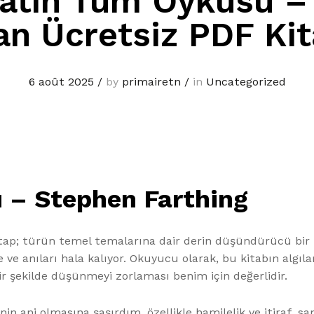
atın Tüm Öyküsü –
n Ücretsiz PDF Kit
6 août 2025
/
by
primairetn
/
in
Uncategorized
 – Stephen Farthing
kitap; türün temel temalarına dair derin düşündürücü bir
 ve anıları hala kalıyor. Okuyucu olarak, bu kitabın algı
ir şekilde düşünmeyi zorlaması benim için değerlidir.
inin ani olmasına şaşırdım, özellikle hamilelik ve itiraf, s