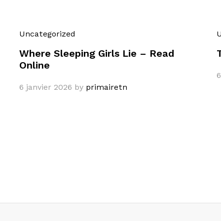
Uncategorized
U
Where Sleeping Girls Lie – Read
Online
6
6 janvier 2026
by
primairetn