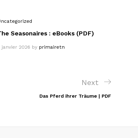
ncategorized
The Seasonaires : eBooks (PDF)
 janvier 2026
by
primairetn
Next
Next
Post
Das Pferd ihrer Träume | PDF