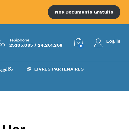
Nos Documents Gratuits
Téléphone
Log in
25.105.095 / 24.261.268
0
AC – بكالوريا
LIVRES PARTENAIRES