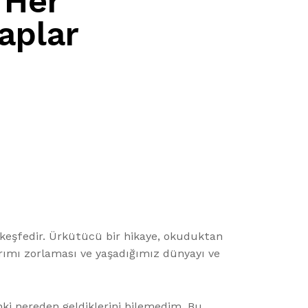
 Her
aplar
 keşfedir. Ürkütücü bir hikaye, okuduktan
larımı zorlaması ve yaşadığımız dünyayı ve
anki nereden geldiklerini bilemedim. Bu