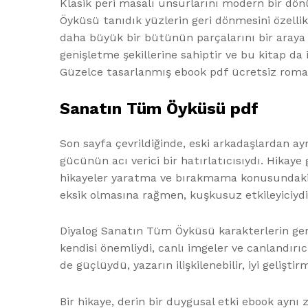
Klasik peri masalı unsurlarını modern bir dönü
Öyküsü tanıdık yüzlerin geri dönmesini özelli
daha büyük bir bütünün parçalarını bir araya g
genişletme şekillerine sahiptir ve bu kitap da 
Güzelce tasarlanmış ebook pdf ücretsiz romandı,
Sanatın Tüm Öyküsü pdf
Son sayfa çevrildiğinde, eski arkadaşlardan ayr
gücünün acı verici bir hatırlatıcısıydı. Hikay
hikayeler yaratma ve bırakmama konusundaki y
eksik olmasına rağmen, kuşkusuz etkileyiciydi
Diyalog Sanatın Tüm Öyküsü karakterlerin gerç
kendisi önemliydi, canlı imgeler ve canlandırıc
de güçlüydü, yazarın ilişkilenebilir, iyi gelişt
Bir hikaye, derin bir duygusal etki ebook ayn