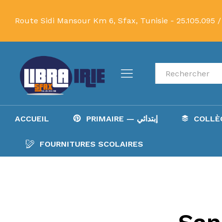
Route Sidi Mansour Km 6, Sfax, Tunisie -
25.105.095 /
Recherche
ACCUEIL
PRIMAIRE — إبتدائي
FOURNITURES SCOLAIRES