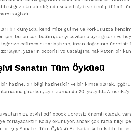
alitesi göz oku alındığında şok ediciydi ve beni pdf indi
mamı sağladı.
ldıkları bir dünyada, kendimize gülme ve korkusuzca kendi
r için, bu en son bölüm, seriyi sevilen o aynı gizem ve hey
tegorize edilmesini zorlaştıran, insan doğasının ücretsiz 
orlayan, yazarın becerisi ve ustalığına hakikaten bir kanı
rşivi Sanatın Tüm Öyküsü
bir hazine, bir bilgi hazinesidir ve bir kimse olarak, içgör
inlemesine girerken, aynı zamanda 20. yüzyılda Amerika’yı
gularınıza etkisi pdf ebook ücretsiz önemli olacak, vars
e zorlayacaktır. Kolay okunuyor, ancak çok fazla bilgi iç
ar bir şey Sanatın Tüm Öyküsü Bu kadar kötü kalite bir es