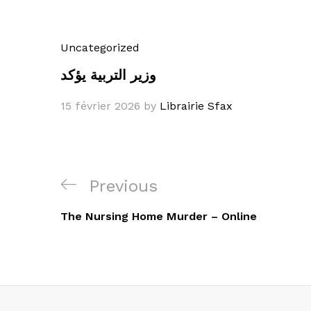
Uncategorized
وزير التربية يؤكد
15 février 2026
by
Librairie Sfax
Navigation
Previous
Previous
de
Post
The Nursing Home Murder – Online
l’article