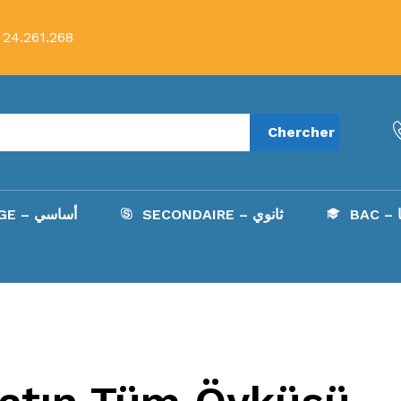
 24.261.268
Chercher
B
SECONDAIRE – ثانوي
COLLÈGE – أساسي