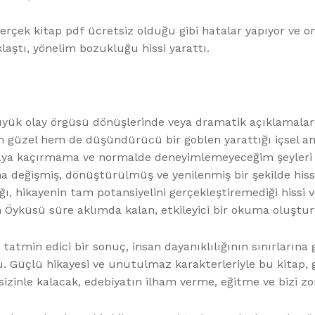
erçek kitap pdf ücretsiz olduğu gibi hatalar yapıyor ve on
klaştı, yönelim bozukluğu hissi yarattı.
üyük olay örgüsü dönüşlerinde veya dramatik açıklamalarda 
m güzel hem de düşündürücü bir goblen yarattığı içsel a
nyaya kaçırmama ve normalde deneyimlemeyeceğim şeyleri kit
 değişmiş, dönüştürülmüş ve yenilenmiş bir şekilde hissett
ğı, hikayenin tam potansiyelini gerçekleştiremediği hissi ve
 Öyküsü süre aklımda kalan, etkileyici bir okuma oluştur
 tatmin edici bir sonuç, insan dayanıklılığının sınırları
. Güçlü hikayesi ve unutulmaz karakterleriyle bu kitap, 
izinle kalacak, edebiyatın ilham verme, eğitme ve bizi zo