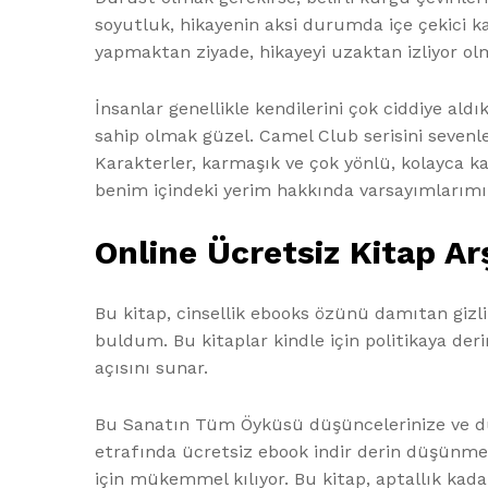
soyutluk, hikayenin aksi durumda içe çekici k
yapmaktan ziyade, hikayeyi uzaktan izliyor ol
İnsanlar genellikle kendilerini çok ciddiye a
sahip olmak güzel. Camel Club serisini sevenle
Karakterler, karmaşık ve çok yönlü, kolayca ka
benim içindeki yerim hakkında varsayımlarımı z
Online Ücretsiz Kitap A
Bu kitap, cinsellik ebooks özünü damıtan gizli 
buldum. Bu kitaplar kindle için politikaya der
açısını sunar.
Bu Sanatın Tüm Öyküsü düşüncelerinize ve duy
etrafında ücretsiz ebook indir derin düşünmey
için mükemmel kılıyor. Bu kitap, aptallık kad