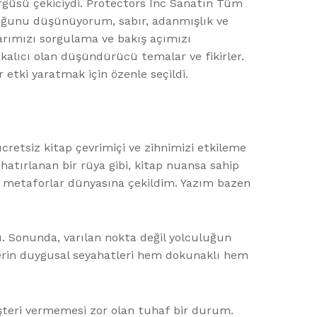
örgüsü çekiciydi. Protectors Inc Sanatın Tüm
lduğunu düşünüyorum, sabır, adanmışlık ve
larımızı sorgulama ve bakış açımızı
a kalıcı olan düşündürücü temalar ve fikirler.
 etki yaratmak için özenle seçildi.
ücretsiz kitap çevrimiçi ve zihnimizi etkileme
hatırlanan bir rüya gibi, kitap nuansa sahip
ç metaforlar dünyasına çekildim. Yazım bazen
. Sonunda, varılan nokta değil yolculuğun
terlerin duygusal seyahatleri hem dokunaklı hem
eşteri vermemesi zor olan tuhaf bir durum.