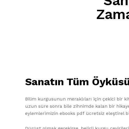
San
Zama
Sanatın Tüm Öyküsü
Bilim kurgusunun meraklıları için çekici bir 
uzun süre sonra bile zihnimde kalan bir hikaye
eylemlerimizin ebooks pdf ücretsiz eleştirel b
Dürüst olmak gerekirse, belirli kurgu çeviriler