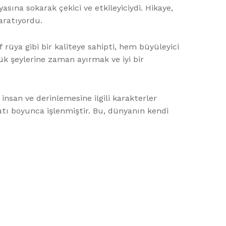
sına sokarak çekici ve etkileyiciydi. Hikaye,
aratıyordu.
üya gibi bir kaliteye sahipti, hem büyüleyici
k şeylerine zaman ayırmak ve iyi bir
nsan ve derinlemesine ilgili karakterler
latı boyunca işlenmiştir. Bu, dünyanın kendi