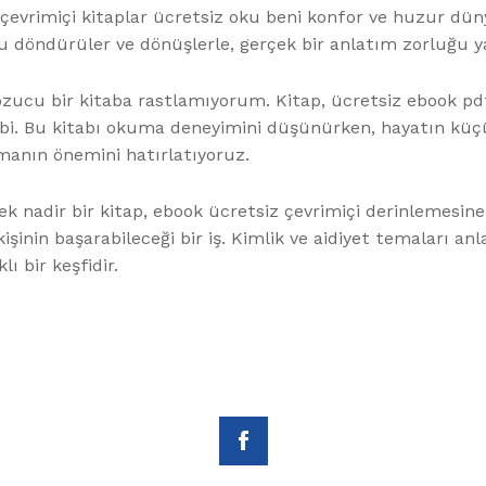
 çevrimiçi kitaplar ücretsiz oku beni konfor ve huzur dünya
u döndürüler ve dönüşlerle, gerçek bir anlatım zorluğu y
cu bir kitaba rastlamıyorum. Kitap, ücretsiz ebook pdf r
bi. Bu kitabı okuma deneyimini düşünürken, hayatın küçü
manın önemini hatırlatıyoruz.
nadir bir kitap, ebook ücretsiz çevrimiçi derinlemesine i
işinin başarabileceği bir iş. Kimlik ve aidiyet temaları an
 bir keşfidir.