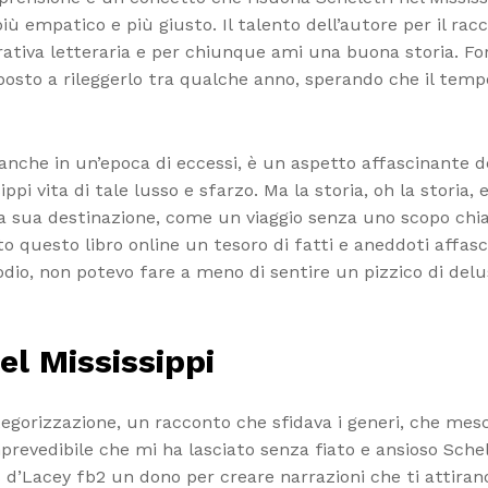
empatico e più giusto. Il talento dell’autore per il racc
rativa letteraria e per chiunque ami una buona storia. Fo
posto a rileggerlo tra qualche anno, sperando che il te
 anche in un’epoca di eccessi, è un aspetto affascinante 
ippi vita di tale lusso e sfarzo. Ma la storia, oh la stori
e la sua destinazione, come un viaggio senza uno scopo c
ato questo libro online un tesoro di fatti e aneddoti affas
io, non potevo fare a meno di sentire un pizzico di delus
el Mississippi
ategorizzazione, un racconto che sfidava i generi, che me
mprevedibile che mi ha lasciato senza fiato e ansioso Schele
 d’Lacey fb2 un dono per creare narrazioni che ti attirano 