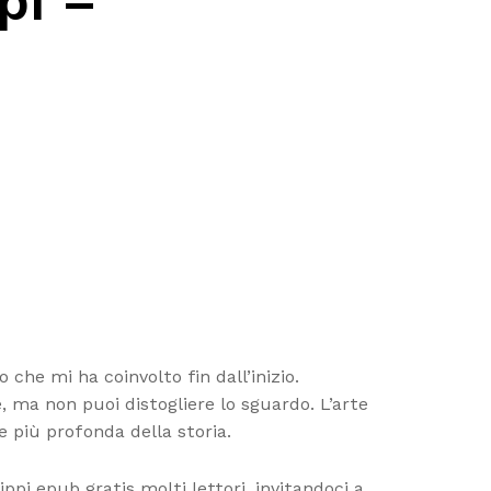
pi –
he mi ha coinvolto fin dall’inizio.
e, ma non puoi distogliere lo sguardo. L’arte
e più profonda della storia.
i epub gratis molti lettori, invitandoci a