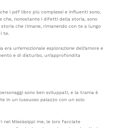
he i pdf libro più complessi e influenti sono,
e che, nonostante i difetti della storia, sono
na storia che rimane, rimanendo con te a lungo
i te.
ria era un’emozionale esplorazione dell’amore e
mento e di disturbo, un’approfondita
personaggi sono ben sviluppati, e la trama è
late in un lussuoso palazzo con un solo
i nel Mississippi me, le loro facciate