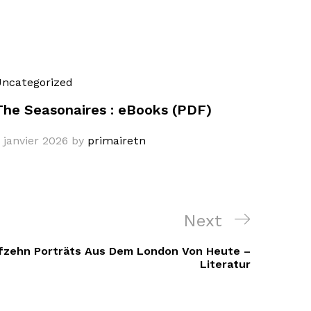
ncategorized
The Seasonaires : eBooks (PDF)
 janvier 2026
by
primairetn
Next
Next
Post
nfzehn Porträts Aus Dem London Von Heute –
Literatur