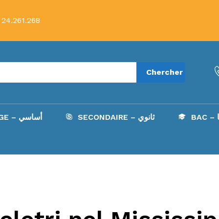
 24.261.268
Chercher
B
SECONDAIRE – ثانوي
COLLÈGE – أساسي