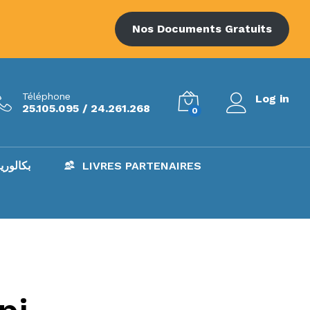
Nos Documents Gratuits
Téléphone
Log in
25.105.095 / 24.261.268
0
AC – بكالوريا
LIVRES PARTENAIRES