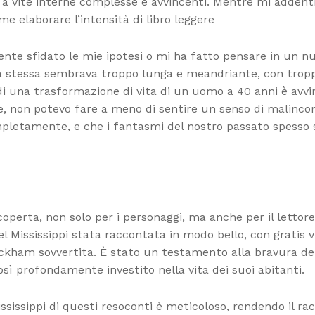
so a vite interne complesse e avvincenti. Mentre mi addent
e elaborare l’intensità di libro leggere
ente sfidato le mie ipotesi o mi ha fatto pensare in un n
oria stessa sembrava troppo lunga e meandriante, con trop
 di una trasformazione di vita di un uomo a 40 anni è avv
ine, non potevo fare a meno di sentire un senso di malincon
pletamente, e che i fantasmi del nostro passato spesso 
 scoperta, non solo per i personaggi, ma anche per il lettor
nel Mississippi stata raccontata in modo bello, con gratis
ckham sovvertita. È stato un testamento alla bravura del
profondamente investito nella vita dei suoi abitanti.
ssissippi di questi resoconti è meticoloso, rendendo il rac