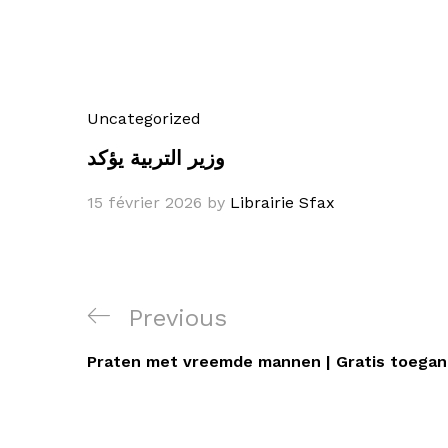
Uncategorized
وزير التربية يؤكد
15 février 2026
by
Librairie Sfax
Navigation
Previous
Previous
de
Post
Praten met vreemde mannen | Gratis toegan
l’article