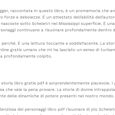
degger, raccontata in questo libro, è un promemoria che anc
ro forze e debolezze. È un attestato dell’abilità dell’autor
tà nascoste sotto Scheletri nel Mississippi superficie. È u
 personaggi continuano a risuonare profondamente dentro d
pire perché. È una lettura toccante e soddisfacente. La sto
online gratis umano che mi ha lasciato un senso di turba
ha profondamente colpito.
storia libro gratis pdf è sorprendentemente piacevole. I 
esa che vale la pena provare. La storia di donne intrappo
te delle dinamiche di potere presenti nel nostro mondo.
lenziosa dei personaggi libro pdf risuonare di più Scheletr