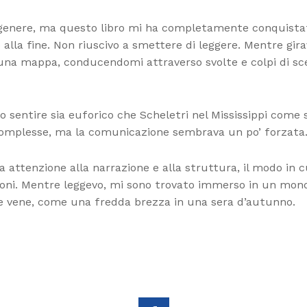
genere, ma questo libro mi ha completamente conquistato.
o alla fine. Non riuscivo a smettere di leggere. Mentre gi
 una mappa, conducendomi attraverso svolte e colpi di sc
to sentire sia euforico che Scheletri nel Mississippi come
o complesse, ma la comunicazione sembrava un po’ forzata
a attenzione alla narrazione e alla struttura, il modo in 
occoni. Mentre leggevo, mi sono trovato immerso in un mon
ie vene, come una fredda brezza in una sera d’autunno.