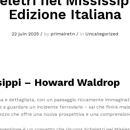
eletri nel Mississip
Edizione Italiana
22 juin 2025
/
by
primairetn
/
in
Uncategorized
ssippi – Howard Waldrop
a e dettagliata, con un paesaggio riccamente immaginato c
e a guardare un incidente ferroviario – sai che finirà mal
i pezzo che offre una nuova prospettiva e una comprension
nsione è un concetto che risuona Scheletri nel Mississipp