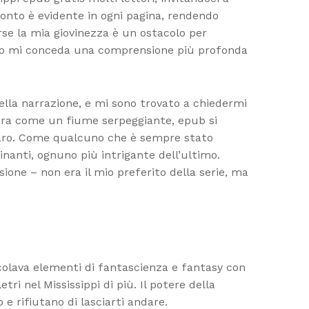
onto è evidente in ogni pagina, rendendo
rse la mia giovinezza è un ostacolo per
mpo mi conceda una comprensione più profonda
della narrazione, e mi sono trovato a chiedermi
a, era come un fiume serpeggiante, epub si
hiaro. Come qualcuno che è sempre stato
cinanti, ognuno più intrigante dell’ultimo.
ione – non era il mio preferito della serie, ma
scolava elementi di fantascienza e fantasy con
tri nel Mississippi di più. Il potere della
e rifiutano di lasciarti andare.