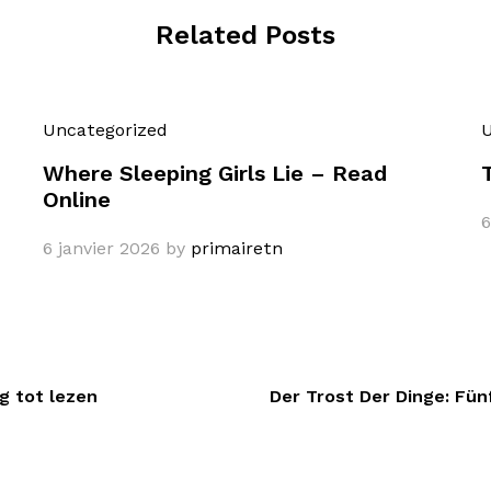
Related Posts
Uncategorized
U
Where Sleeping Girls Lie – Read
Online
6
6 janvier 2026
by
primairetn
g tot lezen
Der Trost Der Dinge: Fü