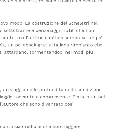
ravo nella storia, mi sono trovato coinvolto in
uovo modo. La costruzione del Scheletri nel
pi sottotrame e personaggi inutili che non
incente, ma l’ultimo capitolo sembrava un po’
ia, un po’ ebook gratis italiano rimpianto che
si attardano, tormentandoci nei modi più
e, un viaggio nelle profondità della condizione
 viaggio toccante e commovente. È stato un bel
l’autore che sono diventato così
conto sia credibile che libro leggere