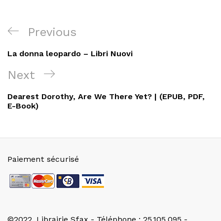
Navigation
Previous
Previous
de
Post
La donna leopardo – Libri Nuovi
l’article
Next
Next
Post
Dearest Dorothy, Are We There Yet? | (EPUB, PDF,
E-Book)
Paiement sécurisé
©2022. Librairie Sfax - Téléphone : 25.105.095 -