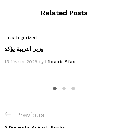
Related Posts
Uncategorized
وزير التربية يؤكد
15 février 2026
by
Librairie Sfax
Navigation
Previous
Previous
de
Post
A Domestic Animal : Epubs