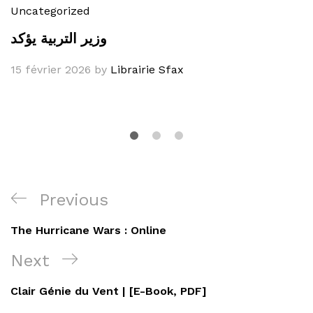
Uncategorized
وزير التربية يؤكد
15 février 2026
by
Librairie Sfax
Navigation
Previous
Previous
de
Post
The Hurricane Wars : Online
l’article
Next
Next
Post
Clair Génie du Vent | [E-Book, PDF]