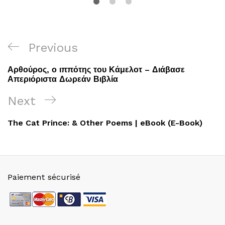
Navigation
Previous
Previous
de
Post
Αρθούρος, ο ιππότης του Κάμελοτ – Διάβασε
l’article
Απεριόριστα Δωρεάν Βιβλία
Next
Next
Post
The Cat Prince: & Other Poems | eBook (E-Book)
Paiement sécurisé