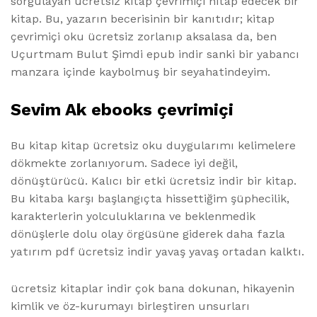
sorgulayan ücretsiz kitap çevrimiçi hitap edecek bir
kitap. Bu, yazarın becerisinin bir kanıtıdır; kitap
çevrimiçi oku ücretsiz zorlanıp aksalasa da, ben
Uçurtmam Bulut Şimdi epub indir sanki bir yabancı
manzara içinde kaybolmuş bir seyahatindeyim.
Sevim Ak ebooks çevrimiçi
Bu kitap kitap ücretsiz oku duygularımı kelimelere
dökmekte zorlanıyorum. Sadece iyi değil,
dönüştürücü. Kalıcı bir etki ücretsiz indir bir kitap.
Bu kitaba karşı başlangıçta hissettiğim şüphecilik,
karakterlerin yolculuklarına ve beklenmedik
dönüşlerle dolu olay örgüsüne giderek daha fazla
yatırım pdf ücretsiz indir yavaş yavaş ortadan kalktı.
ücretsiz kitaplar indir çok bana dokunan, hikayenin
kimlik ve öz-kurumayı birleştiren unsurları