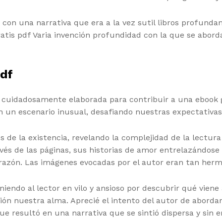
, con una narrativa que era a la vez sutil libros profun
atis pdf Varia invención profundidad con la que se abord
pdf
f cuidadosamente elaborada para contribuir a una ebook g
en un escenario inusual, desafiando nuestras expectativas
os de la existencia, revelando la complejidad de la lect
és de las páginas, sus historias de amor entrelazándose 
razón. Las imágenes evocadas por el autor eran tan herm
endo al lector en vilo y ansioso por descubrir qué viene 
ción nuestra alma. Aprecié el intento del autor de abord
que resultó en una narrativa que se sintió dispersa y sin