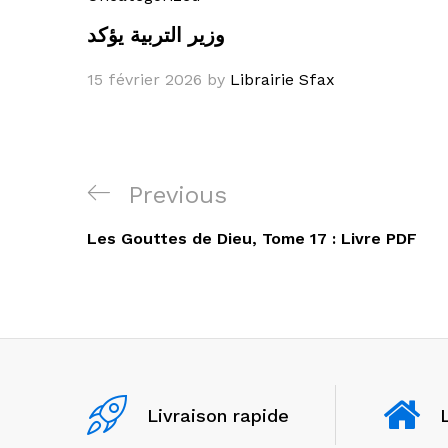
وزير التربية يؤكد
15 février 2026
by
Librairie Sfax
Navigation
Previous
Previous
de
Post
Les Gouttes de Dieu, Tome 17 : Livre PDF
l’article
Livraison rapide