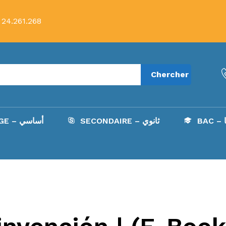
 24.261.268
Chercher
B
SECONDAIRE – ثانوي
COLLÈGE – أساسي