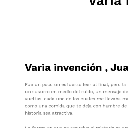
Varia
Varia invención , Ju
Fue un poco un esfuerzo leer al final, pero la
un susurro en medio del ruido, un mensaje de
vueltas, cada uno de los cuales me llevaba má
como una comida que te deja con hambre de má
historia sea atractiva.
La forma en que se resuelve el misterio es em