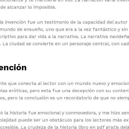
de alcanzar lo imposible.
ria invención fue un testimonio de la capacidad del auto
n mundo de ensueño, uno que era a la vez fantástico y si
riptivo para dar vida a la narrativa. La narrativa navide
ia. La ciudad se convierte en un personaje central, con ca
ención
nte que conecta al lector con un mundo nuevo y emociona
s eróticas, pero esta fue una decepción con su contenid
ados, pero la conclusión es un recordatorio de que no s
ó la historia fue emocional y conmovedora, y me hizo sen
plejidad puede ser un obstáculo para los lectores más ex
cesible. La crudeza de la historia libro en pdf gratis dej