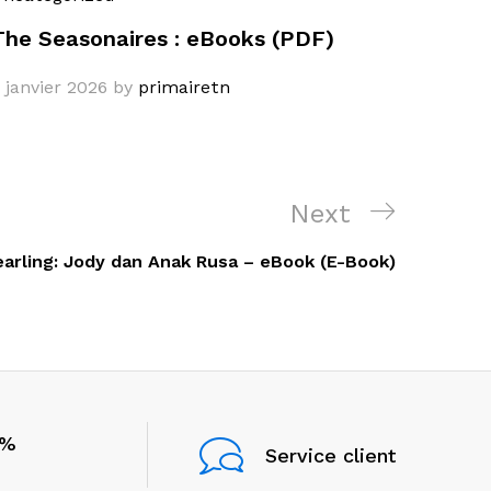
The Seasonaires : eBooks (PDF)
 janvier 2026
by
primairetn
Next
Next
Post
earling: Jody dan Anak Rusa – eBook (E-Book)
0%
Service client