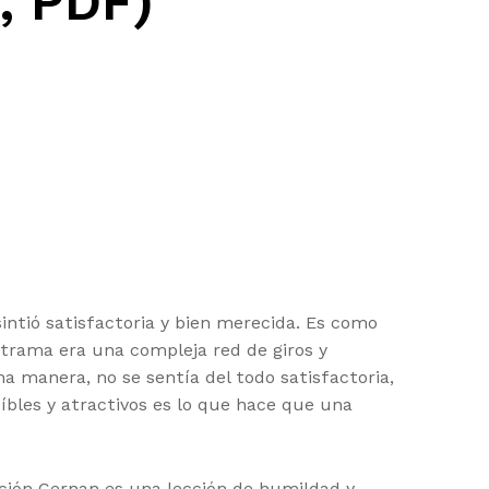
, PDF)
sintió satisfactoria y bien merecida. Es como
 trama era una compleja red de giros y
a manera, no se sentía del todo satisfactoria,
bles y atractivos es lo que hace que una
nción Cernan es una lección de humildad y