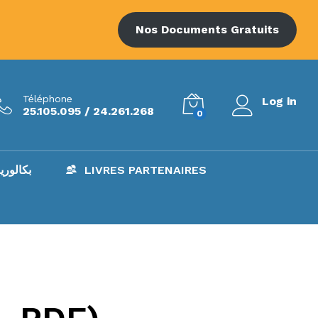
Nos Documents Gratuits
Téléphone
Log in
25.105.095 / 24.261.268
0
AC – بكالوريا
LIVRES PARTENAIRES