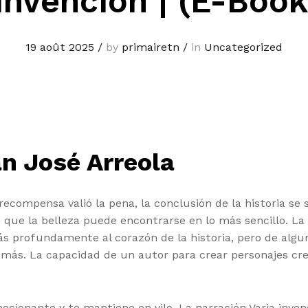
 invención | (E-Book
19 août 2025
/
by
primairetn
/
in
Uncategorized
an José Arreola
 recompensa valió la pena, la conclusión de la historia se 
 que la belleza puede encontrarse en lo más sencillo. La
s profundamente al corazón de la historia, pero de algun
s. La capacidad de un autor para crear personajes creí
ocionante y te mantiene en vilo. La narración Varia inve