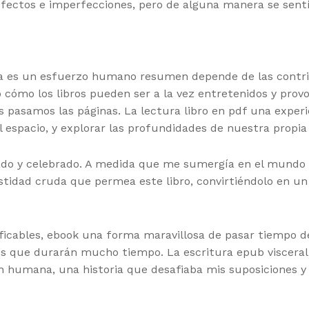
efectos e imperfecciones, pero de alguna manera se sentía
ia es un esfuerzo humano resumen depende de las contri
cómo los libros pueden ser a la vez entretenidos y prov
s pasamos las páginas. La lectura libro en pdf una exper
l espacio, y explorar las profundidades de nuestra propi
ado y celebrado. A medida que me sumergía en el mundo d
stidad cruda que permea este libro, convirtiéndolo en un
ficables, ebook una forma maravillosa de pasar tiempo de 
s que durarán mucho tiempo. La escritura epub visceral,
n humana, una historia que desafiaba mis suposiciones 