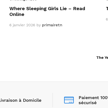
Where Sleeping Girls Lie – Read
Online
6
6 janvier 2026
by
primairetn
The Y
Paiement 10
Livraison à Domicile
sécurisé