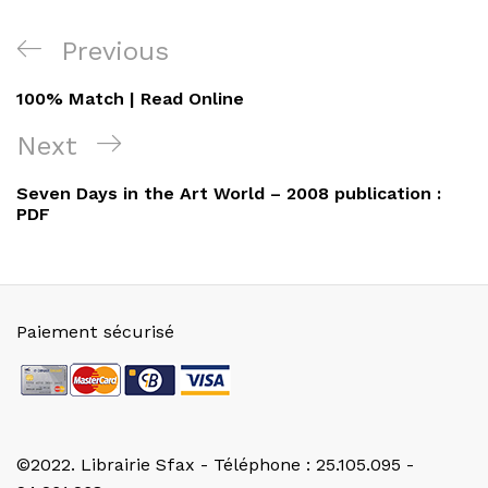
Navigation
Previous
Previous
de
Post
100% Match | Read Online
l’article
Next
Next
Post
Seven Days in the Art World – 2008 publication :
PDF
Paiement sécurisé
©2022. Librairie Sfax - Téléphone : 25.105.095 -