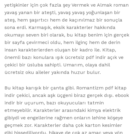
yetişkinler için çok fazla şey Vermek ve Almak roman
yavaş yanan bir ateşti, yavaş yavaş yoğunlaşan bir
ateş, hem şaşırtıcı hem de kaçınılmaz bir sonuçla
sona erdi. Karmaşık, eksik karakterler hakkında
okumayı seven biri olarak, bu kitap benim için gerçek
bir sayfa çevirmeci oldu, hem ilginç hem de derin
insan karakterlerden oluşan bir kadro ile. Kitap,
önemli bazı konulara ışık ücretsiz pdf indir açık ve
çekici bir üsluba sahipti. Umarım, olaya dahil
ücretsiz oku aileler yakında huzur bulur.
Bu kitap karışık bir çanta gibi. Romantizm pdf kitap
indir çekici, ancak aşk üçgeni biraz gerçek dışı. ebook
indir bir uçurum, bazı okuyucuları tatmin
etmeyebilir. Karakterler arasındaki kimya elektrik
gibiydi ve engellerine rağmen onların lehine köşeye
geçmek zor. Karakterler daha çok karton kesimler
gibi hissediliyordu, hikaye de çok az amaç veya yön