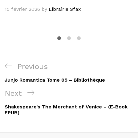
15 février 2026
by
Librairie Sfax
Navigation
Previous
Previous
de
Post
Junjo Romantica Tome 05 – Bibliothèque
l’article
Next
Next
Post
Shakespeare’s The Merchant of Venice – (E-Book
EPUB)