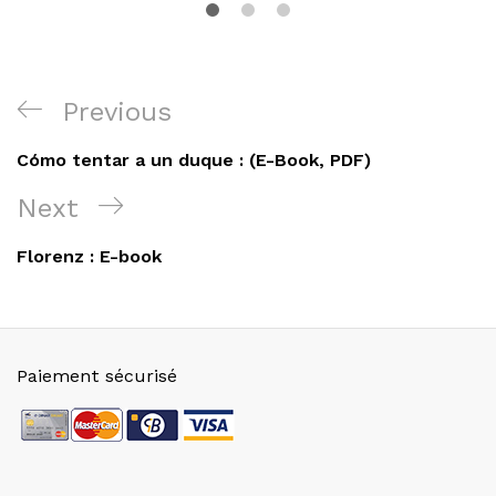
Navigation
Previous
Previous
de
Post
Cómo tentar a un duque : (E-Book, PDF)
l’article
Next
Next
Post
Florenz : E-book
Paiement sécurisé