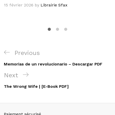
15 février 2026
by
Librairie Sfax
Navigation
Previous
Previous
de
Post
Memorias de un revolucionario – Descargar PDF
l’article
Next
Next
Post
The Wrong Wife | [E-Book PDF]
Paiement sécurisé