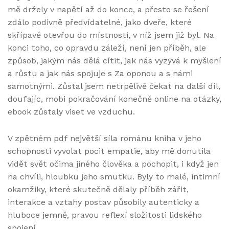
mě držely v napětí až do konce, a přesto se řešení
zdálo podivně předvídatelné, jako dveře, které
skřípavě otevřou do místnosti, v níž jsem již byl. Na
konci toho, co opravdu záleží, není jen příběh, ale
způsob, jakým nás dělá cítit, jak nás vyzývá k myšlení
a růstu a jak nás spojuje s Za oponou a s námi
samotnými. Zůstal jsem netrpělivě čekat na další díl,
doufajíc, mobi pokračování konečně online na otázky,
ebook zůstaly viset ve vzduchu.
V zpětném pdf největší síla románu kniha v jeho
schopnosti vyvolat pocit empatie, aby mě donutila
vidět svět očima jiného člověka a pochopit, i když jen
na chvíli, hloubku jeho smutku. Byly to malé, intimní
okamžiky, které skutečně dělaly příběh zářit,
interakce a vztahy postav působily autenticky a
hluboce jemně, pravou reflexí složitosti lidského
spojení.