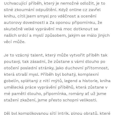
Uchvacující příběh, který je nemožné odložit, je to
silné zkoumání odpuštění. Když online cz zavřel
knihu, cítil jsem smysl pro vděčnost a ocenění
autorovy dovednosti a Za oponou připomínku, že
skutečně velké vyprávění má moc dotknout se
našich srdcí a myslí způsobem, jakým se málo jiných
věcí může.
Je to vzácný talent, který může vytvořit příběh tak
poutavý, tak zásadní, že zůstane s vámi dlouho po
otočení poslední stránky, jako duchovní přítomnost,
která straší mysl. Příběh byl bohatý, komplexní
gobelín, splétaný z nití mýtů, legend a historie, kniha
umělecká práce vyprávění příběhů, která zůstane v
mé paměti dlouho, připomínka, romány ať už jsme
stažení zkažení, jsme přesto schopni velikosti.
Děj byl komplikovanou sítí intrik, plnou obratů, které