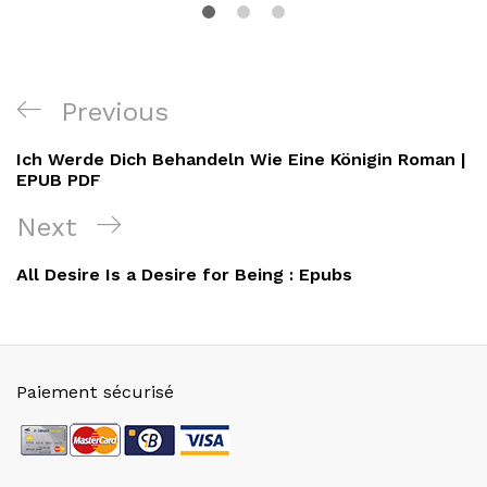
Navigation
Previous
Previous
de
Post
Ich Werde Dich Behandeln Wie Eine Königin Roman |
l’article
EPUB PDF
Next
Next
Post
All Desire Is a Desire for Being : Epubs
Paiement sécurisé