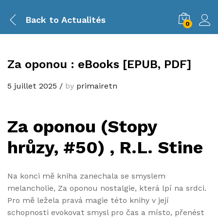
Back to
Actualités
0
Za oponou : eBooks [EPUB, PDF]
5 juillet 2025
/
by
primairetn
Za oponou (Stopy
hrůzy, #50) , R.L. Stine
Na konci mě kniha zanechala se smyslem
melancholie, Za oponou nostalgie, která lpí na srdci.
Pro mě ležela pravá magie této knihy v její
schopnosti evokovat smysl pro čas a místo, přenést