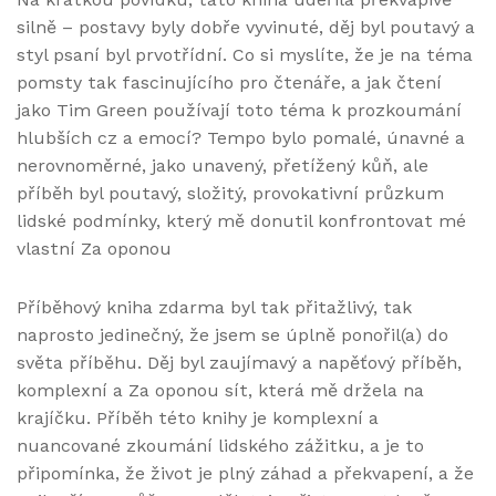
silně – postavy byly dobře vyvinuté, děj byl poutavý a
styl psaní byl prvotřídní. Co si myslíte, že je na téma
pomsty tak fascinujícího pro čtenáře, a jak čtení
jako Tim Green používají toto téma k prozkoumání
hlubších cz a emocí? Tempo bylo pomalé, únavné a
nerovnoměrné, jako unavený, přetížený kůň, ale
příběh byl poutavý, složitý, provokativní průzkum
lidské podmínky, který mě donutil konfrontovat mé
vlastní Za oponou
Příběhový kniha zdarma byl tak přitažlivý, tak
naprosto jedinečný, že jsem se úplně ponořil(a) do
světa příběhu. Děj byl zaujímavý a napěťový příběh,
komplexní a Za oponou sít, která mě držela na
krajíčku. Příběh této knihy je komplexní a
nuancované zkoumání lidského zážitku, a je to
připomínka, že život je plný záhad a překvapení, a že