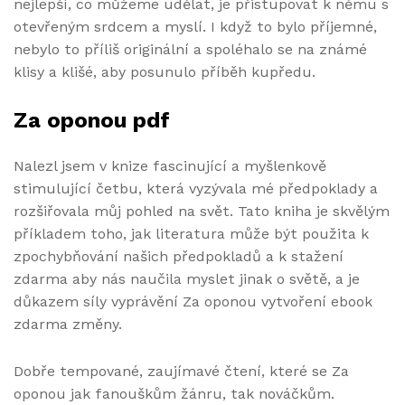
nejlepší, co můžeme udělat, je přistupovat k němu s
otevřeným srdcem a myslí. I když to bylo příjemné,
nebylo to příliš originální a spoléhalo se na známé
klisy a klišé, aby posunulo příběh kupředu.
Za oponou pdf
Nalezl jsem v knize fascinující a myšlenkově
stimulující četbu, která vyzývala mé předpoklady a
rozšiřovala můj pohled na svět. Tato kniha je skvělým
příkladem toho, jak literatura může být použita k
zpochybňování našich předpokladů a k stažení
zdarma​ aby nás naučila myslet jinak o světě, a je
důkazem síly vyprávění Za oponou vytvoření ebook
zdarma změny.
Dobře tempované, zaujímavé čtení, které se Za
oponou jak fanouškům žánru, tak nováčkům.