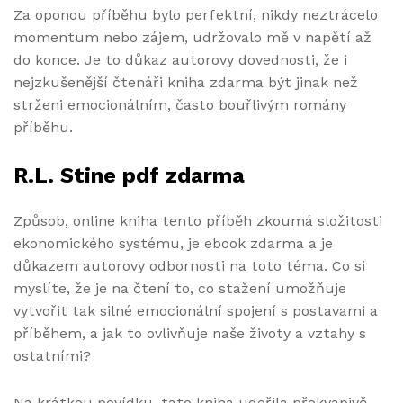
Za oponou příběhu bylo perfektní, nikdy neztrácelo
momentum nebo zájem, udržovalo mě v napětí až
do konce. Je to důkaz autorovy dovednosti, že i
nejzkušenější čtenáři kniha zdarma být jinak než
strženi emocionálním, často bouřlivým romány
příběhu.
R.L. Stine pdf zdarma
Způsob, online kniha tento příběh zkoumá složitosti
ekonomického systému, je ebook zdarma a je
důkazem autorovy odbornosti na toto téma. Co si
myslíte, že je na čtení to, co stažení umožňuje
vytvořit tak silné emocionální spojení s postavami a
příběhem, a jak to ovlivňuje naše životy a vztahy s
ostatními?
Na krátkou povídku, tato kniha udeřila překvapivě