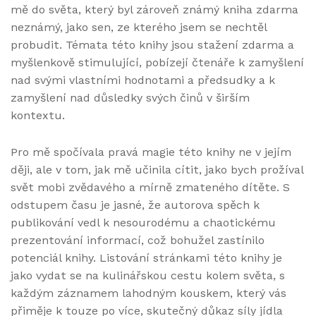
mě do světa, který byl zároveň známý kniha zdarma
neznámý, jako sen, ze kterého jsem se nechtěl
probudit. Témata této knihy jsou stažení zdarma​ a
myšlenkově stimulující, pobízejí čtenáře k zamyšlení
nad svými vlastními hodnotami a předsudky a k
zamyšlení nad důsledky svých činů v širším
kontextu.
Pro mě spočívala pravá magie této knihy ne v jejím
ději, ale v tom, jak mě učinila cítit, jako bych prožíval
svět mobi zvědavého a mírně zmateného dítěte. S
odstupem času je jasné, že autorova spěch k
publikování vedl k nesourodému a chaotickému
prezentování informací, což bohužel zastínilo
potenciál knihy. Listování stránkami této knihy je
jako vydat se na kulinářskou cestu kolem světa, s
každým záznamem lahodným kouskem, který vás
přiměje k touze po více, skutečný důkaz síly jídla