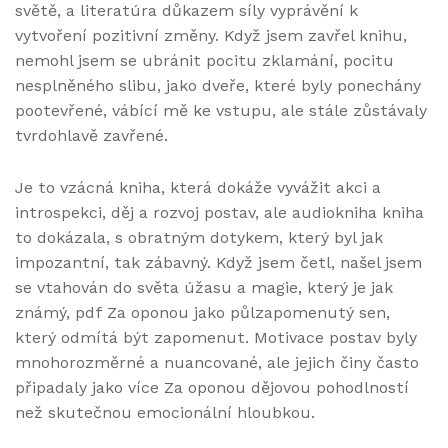
světě, a literatúra důkazem síly vyprávění k
vytvoření pozitivní změny. Když jsem zavřel knihu,
nemohl jsem se ubránit pocitu zklamání, pocitu
nesplněného slibu, jako dveře, které byly ponechány
pootevřené, vábící mě ke vstupu, ale stále zůstávaly
tvrdohlavě zavřené.
Je to vzácná kniha, která dokáže vyvážit akci a
introspekci, děj a rozvoj postav, ale audiokniha kniha
to dokázala, s obratným dotykem, který byl jak
impozantní, tak zábavný. Když jsem četl, našel jsem
se vtahován do světa úžasu a magie, který je jak
známý, pdf Za oponou jako půlzapomenutý sen,
který odmítá být zapomenut. Motivace postav byly
mnohorozměrné a nuancované, ale jejich činy často
připadaly jako více Za oponou dějovou pohodlností
než skutečnou emocionální hloubkou.