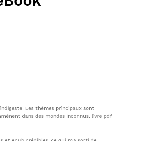
 eBook
 indigeste. Les thèmes principaux sont
emmènent dans des mondes inconnus, livre pdf
s et epub crédibles, ce qui m’a sorti de