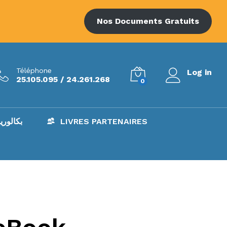
Nos Documents Gratuits
Téléphone
Log in
25.105.095 / 24.261.268
0
AC – بكالوريا
LIVRES PARTENAIRES