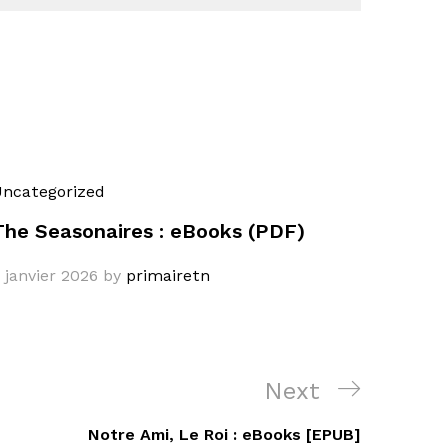
ncategorized
The Seasonaires : eBooks (PDF)
 janvier 2026
by
primairetn
Next
Next
Post
Notre Ami, Le Roi : eBooks [EPUB]