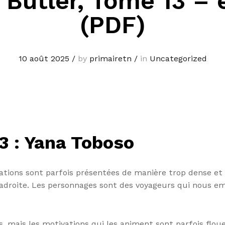
 Butler, Tome 13 –
(PDF)
10 août 2025
/
by
primairetn
/
in
Uncategorized
3 : Yana Toboso
mations sont parfois présentées de manière trop dense et
aladroite. Les personnages sont des voyageurs qui nous 
, mais les motivations qui les animent sont parfois floue