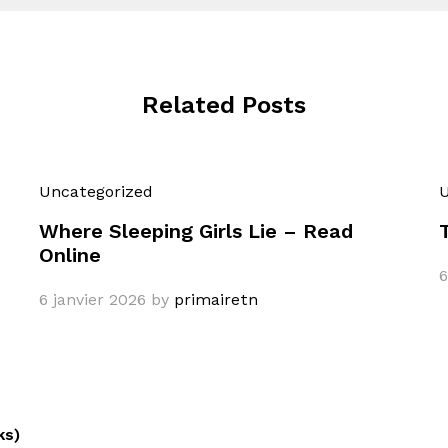
Related Posts
Uncategorized
U
Where Sleeping Girls Lie – Read
Online
6
6 janvier 2026
by
primairetn
ks)