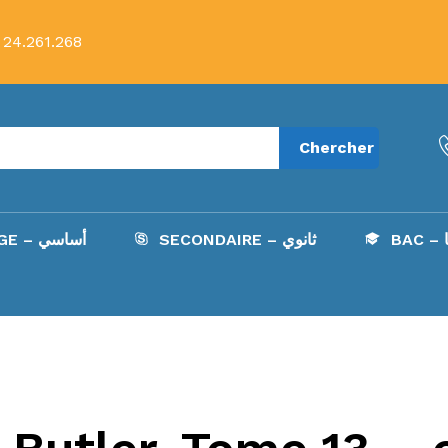
 24.261.268
Chercher
B
SECONDAIRE – ثانوي
COLLÈGE – أساسي