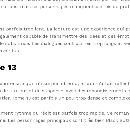
n émotions, mais les personnages manquent parfois de profo
t est parfois trop lent. La lecture est une expérience qui
 également capable de transmettre des idées et des émoti
 substance. Les dialogues sont parfois trop longs et ver
avoir lus.
e 13
e intensité qui m’a surpris et ému, et qui m’a fait réfléc
s de l’auteur et de suspense, avec des rebondissements i
utler, Tome 13 est parfois un peu trop dense et complexe
itement rythme du récit est parfois trop rapide. Ce roma
miné. Les personnages principaux sont très bien Black But