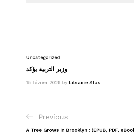
Uncategorized
وزير التربية يؤكد
15 février 2026
by
Librairie Sfax
Navigation
Previous
Previous
de
Post
A Tree Grows in Brooklyn : (EPUB, PDF, eBoo