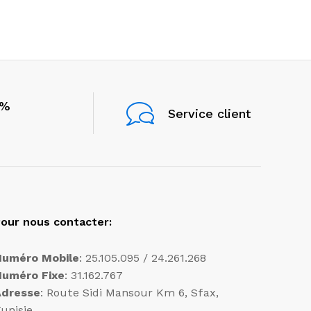
0%
Service client
our nous contacter:
Numéro Mobile
: 25.105.095 / 24.261.268
Numéro Fixe
: 31.162.767
Adresse
: Route Sidi Mansour Km 6, Sfax,
unisie.