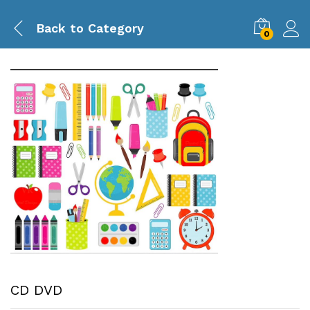
Back to
Category
0
CD DVD