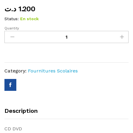
د.ت
1.200
Status:
En stock
Quantity
CD
DVD
quantity
Category:
Fournitures Scolaires
Description
CD DVD