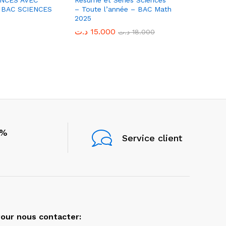
ENCES AVEC
Résumé et Séries Sciences
SÉRIES P
 BAC SCIENCES
– Toute l’année – BAC Math
CORRIGÉS
2025
EXP 2025
د.ت
د.ت
15.000
15.000
د.ت
د.ت
24.
24.
د.ت
د.ت
18.000
18.000
0%
Service client
our nous contacter: