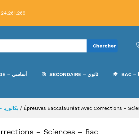
Corrections – Sciences – Bac Mathématique 2
 24.261.268
Chercher
B
SECONDAIRE – ثانوي
COLLÈGE – أساسي
BAC - بكالوريا
/
Épreuves Baccalauréat Avec Corrections – Sci
rrections – Sciences – Bac