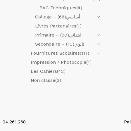
BAC Techniques
(4)
(66)
Collège – أساسي
Livres Partenaires
(1)
(90)
Primaire – ابتدائي
(10)
Secondaire – ثانوي
Fournitures Scolaires
(111)
Impression / Photocopie
(1)
Les Cahiers
(42)
Non classé
(3)
- 24.261.268
Pa