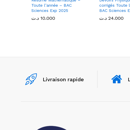
Résumé Mathématique –
Devoirs Physiq
Toute l’année – BAC
corrigés Toute 
Sciences Exp 2025
BAC Sciences 
د.ت
د.ت
10.000
10.000
د.ت
د.ت
24.000
24.000
Livraison rapide