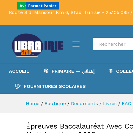
Épreuves Baccalauréat Avec 
Avec Correction
Format Papier
Description
Route Sidi Mansour Km 6, Sfax, Tunisie -
25.105.095 /
Recherche
ACCUEIL
PRIMAIRE — إبتدائي
FOURNITURES SCOLAIRES
Home
/
Boutique
/
Documents / Livres
/
Épreuves Baccalauréat Avec Co