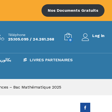
025
15.000
د.ت
Add to Cart
Nos Documents Gratuits
Téléphone
Log in
25.105.095 / 24.261.268
0
AC – بكالوريا
LIVRES PARTENAIRES
ences – Bac Mathématique 2025