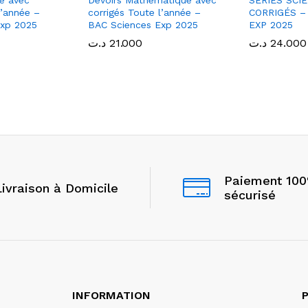
ue avec
Devoirs Mathématique avec
SÉRIES SCI
l’année –
corrigés Toute l’année –
CORRIGÉS –
Exp 2025
BAC Sciences Exp 2025
EXP 2025
د.ت
د.ت
21.000
21.000
د.ت
د.ت
24.000
24.000
Paiement 10
Livraison à Domicile
sécurisé
INFORMATION
P