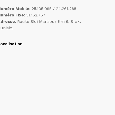
Numéro Mobile
: 25.105.095 / 24.261.268
Numéro Fixe
: 31.162.767
Adresse
: Route Sidi Mansour Km 6, Sfax,
unisie.
ocalisation