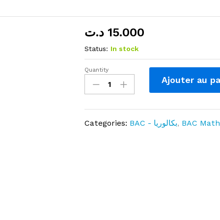
د.ت
15.000
Status:
In stock
Quantity
Épreuves
Ajouter au pa
Baccalauréat
Avec
Corrections
–
Categories:
BAC - بكالوريا
,
BAC Math
Sciences
–
Bac
Mathématique
2025
quantity